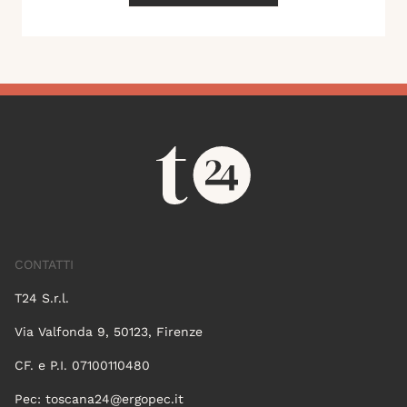
CONTATTI
T24 S.r.l.
Via Valfonda 9, 50123, Firenze
CF. e P.I. 07100110480
Pec:
toscana24@ergopec.it