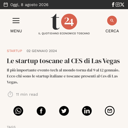
Oggi,
8 agosto 2026
MENU
CERCA
IL QUOTIDIANO ECONOMICO TOSCANO
STARTUP
02 GENNAIO 2024
Le startup toscane al CES di Las Vegas
Il più importante evento tech al mondo torna dal 9 al 12 gennaio.
Ecco chi sono le startup italiane e toscane presenti al Ces di Las
Vegas.
11
min read
TAGS