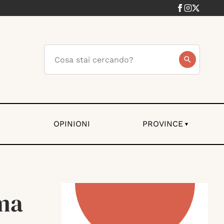
I
OPINIONI
PROVINCE
▾
ma