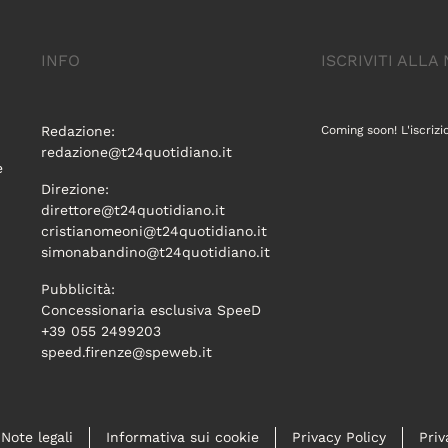
INFO
ISCRIVITI ALL
Redazione:
Coming soon! L'iscrizi
redazione@t24quotidiano.it
e
Direzione:
direttore@t24quotidiano.it
cristianomeoni@t24quotidiano.it
simonabandino@t24quotidiano.it
Pubblicità:
Concessionaria esclusiva SpeeD
+39 055 2499203
speed.firenze@speweb.it
Note legali
Informativa sui cookie
Privacy Policy
Priv