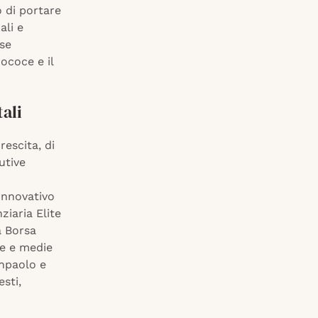
o di portare
ali e
ese
ococe e il
tali
escita, di
utive
innovativo
ziaria Elite
a Borsa
le e medie
anpaolo e
esti,