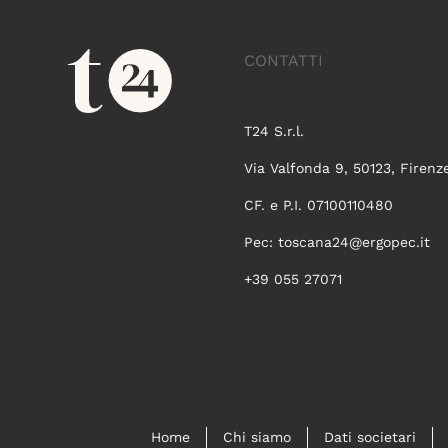
CONTATTI
T24 S.r.l.
Via Valfonda 9, 50123, Firenz
CF. e P.I. 07100110480
Pec:
toscana24@ergopec.it
+39 055 27071
Home
Chi siamo
Dati societari