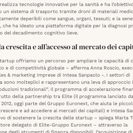
realizza tecnologie innovative per la sanità e ha l’obiettiv
 un sistema di trasporto tramite droni di materiali medic
ltamente deperibili come sangue, organi, tessuti; e la sen
che ha ideato una piattaforma digitale per la diagnosi pr
o del decadimento cognitivo lieve.
la crescita e all’accesso al mercato dei capi
tartup offriamo un percorso per ampliare le capacità di cr
to e di competitività globale – afferma Anna Roscio, exec
les & marketing Imprese di Intesa Sanpaolo -. I settori di
a sono molteplici e rappresentano una leva di approccio 
duzioni tradizionali”. Il programma di accelerazione finan
utto della partnership tra Elite (il programma lanciato d
l 2012, oggi parte del Gruppo Euronext, che aiuta le picco
rescere e ad accedere ai mercati dei capitali) e Intesa S
tivo di sostenere la crescita delle startup – spiega Marta T
tore delegato di Elite-Gruppo Euronext – attraverso la
e degli strumenti di finanza disponibili, l’acquisizione di