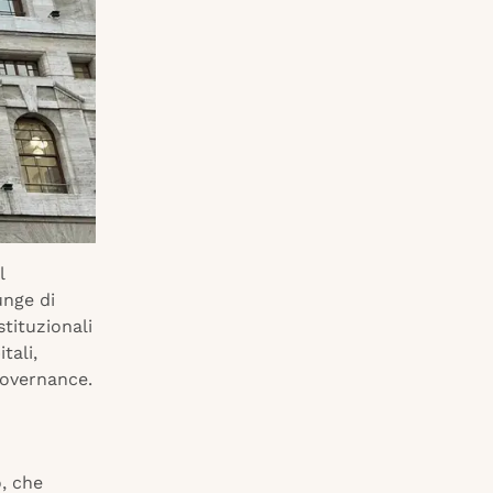
l
unge di
stituzionali
tali,
governance.
o, che