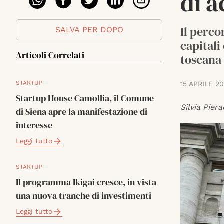
di a
Il perco
SALVA PER DOPO
capitali
Articoli Correlati
toscana 
STARTUP
15 APRILE 2
Startup House Camollia, il Comune
Silvia Piera
di Siena apre la manifestazione di
interesse
Leggi tutto
STARTUP
Il programma Ikigai cresce, in vista
una nuova tranche di investimenti
Leggi tutto