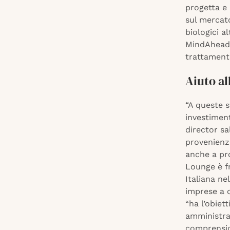
progetta e 
sul mercato
biologici a
MindAhead, 
trattament
Aiuto al
“A queste s
investimen
director sa
provenienz
anche a pro
Lounge è fr
Italiana ne
imprese a c
“ha l’obiet
amministra
comprension