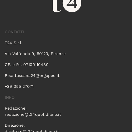
CONTATTI
T24 S.r.l.
Via Valfonda 9, 50123, Firenze
CF. e P.I. 07100110480
Pec:
toscana24@ergopec.it
+39 055 27071
INFO
Redazione:
redazione@t24quotidiano.it
Direzione:
direttore@t24quotidiano.it