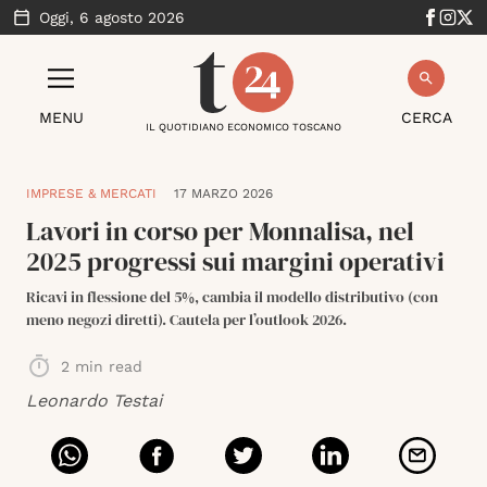
Oggi,
6 agosto 2026
MENU
CERCA
IL QUOTIDIANO ECONOMICO TOSCANO
IMPRESE & MERCATI
17 MARZO 2026
Lavori in corso per Monnalisa, nel
2025 progressi sui margini operativi
Ricavi in flessione del 5%, cambia il modello distributivo (con
meno negozi diretti). Cautela per l’outlook 2026.
2
min read
Leonardo Testai