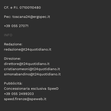
CF. e P.I. 07100110480
Pec:
toscana24@ergopec.it
+39 055 27071
INFO
Redazione:
redazione@t24quotidiano.it
Direzione:
direttore@t24quotidiano.it
cristianomeoni@t24quotidiano.it
simonabandino@t24quotidiano.it
Pubblicità:
Concessionaria esclusiva SpeeD
+39 055 2499203
speed.firenze@speweb.it