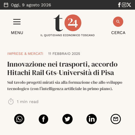
Oggi,
9 agosto 2026
MENU
CERCA
IL QUOTIDIANO ECONOMICO TOSCANO
IMPRESE & MERCATI
11 FEBBRAIO 2025
Innovazione nei trasporti, accordo
Hitachi Rail Gts-Università di Pisa
Sul tavolo progetti mirati sia alla formazione che allo sviluppo
tecnologico (con l’intelligenza artificiale in primo piano).
1
min read