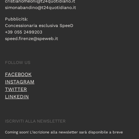
cristianomeoni@t24quotidiano.it
simonabandino@t24quotidiano.it
Pubblicità:
Concessionaria esclusiva SpeeD
+39 055 2499203
speed.firenze@speweb.it
FOLLOW US
FACEBOOK
INSTAGRAM
TWITTER
LINKEDIN
ISCRIVITI ALLA NEWSLETTER
Coming soon! L'iscrizione alla newsletter sarà disponibile a breve