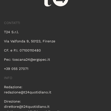
CONTATTI
T24 S.r.l.
Via Valfonda 9, 50123, Firenze
CF. e P.I. 07100110480
Pec:
toscana24@ergopec.it
+39 055 27071
INFO
Redazione:
redazione@t24quotidiano.it
Direzione:
direttore@t24quotidiano.it