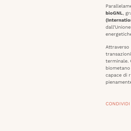
Parallelam
bioGNL
, g
(Internatio
dall’Unione
energetiche
Attraverso 
transazioni
terminale. 
biometano 
capace di r
pienamente 
CONDIVIDI