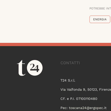
POTREBBE IN
ENERGIA
CONTATTI
T24 S.r.l.
Via Valfonda 9, 50123, Firenz
CF. e P.I. 07100110480
Pec:
toscana24@ergopec.it