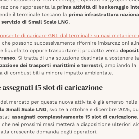
erazione rappresenta la
prima attività di bunkeraggio in
ende il terminale toscano la
prima infrastruttura naziona
il servizio di Small Scale LNG
.
 consente di caricare GNL dal terminale su navi metaniere 
, che possono successivamente rifornire imbarcazioni ali
e liquefatto oppure trasportare il prodotto verso
deposit
rraneo
. Si tratta di una soluzione destinata a sostenere la
azione dei trasporti marittimi e terrestri
, ampliando la
tà di combustibili a minore impatto ambientale.
e assegnati 15 slot di caricazione
 del mercato per questa nuova attività è già emerso nelle
llo Small Scale LNG
, svolte a ottobre e dicembre 2025, du
stati
assegnati complessivamente 15 slot di caricazione
che nei prossimi mesi metterà a disposizione ulteriori sl
 alla crescente domanda degli operatori.