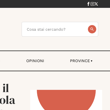
I
OPINIONI
PROVINCE
▾
 il
ola