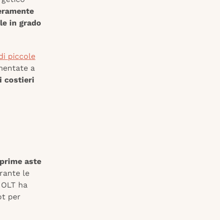
teramente
le in grado
di piccole
mentate a
i costieri
prime aste
rante le
. OLT ha
ot per