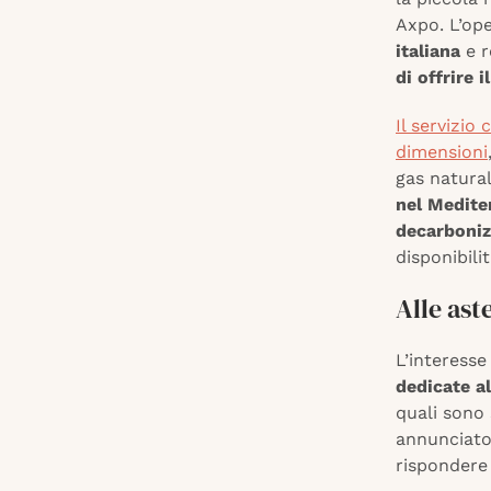
Axpo. L’op
italiana
e r
di offrire 
Il servizio
dimensioni
gas natural
nel Medite
decarbonizz
disponibili
Alle ast
L’interesse
dedicate a
quali sono 
annunciato 
rispondere