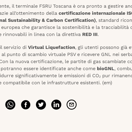
ente, il terminale FSRU Toscana è ora pronto a gestire an
razie all’ottenimento della
certificazione internazionale I
nal Sustainability & Carbon Certification)
, standard rico
 europea che garantisce la sostenibilità e la tracciabilità d
 rinnovabili in linea con la direttiva
RED III
.
il servizio di
Virtual Liquefaction
, gli utenti possono già 
 al punto di scambio virtuale PSV e ricevere GNL nei serba
Con la nuova certificazione, le partite di gas scambiate 
potranno essere identificate anche come
bioGNL
, combu
idurre significativamente le emissioni di CO₂ pur rimanen
compatibile con le infrastrutture esistenti. (em)