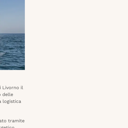
 Livorno il
o delle
 logistica
ato tramite
rgetico