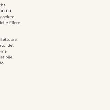
che
SCC EU
nosciuto
elle filiere
effettuare
toi del
come
stibile
do