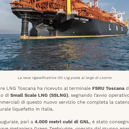
La nave rigassificatrice Olt Lng posta al largo di Livorno
re LNG Toscana ha ricevuto al terminale
FSRU Toscana
di
co di
Small Scale LNG (SSLNG)
, segnando l’avvio operativ
mmerciali di questo nuovo servizio che completa la catena
rale liquefatto in Italia.
naugurale, pari a
4.000 metri cubi di GNL
, è stato consegn
 nave metaniera Green Zeebrugge, operata dal gruppo ene