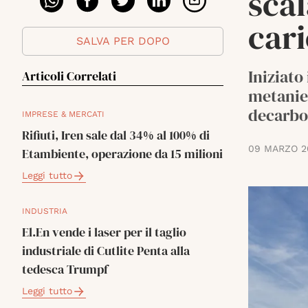
scal
car
SALVA PER DOPO
Iniziato
Articoli Correlati
metanier
decarbo
IMPRESE & MERCATI
Rifiuti, Iren sale dal 34% al 100% di
09 MARZO 2
Etambiente, operazione da 15 milioni
Leggi tutto
INDUSTRIA
El.En vende i laser per il taglio
industriale di Cutlite Penta alla
tedesca Trumpf
Leggi tutto