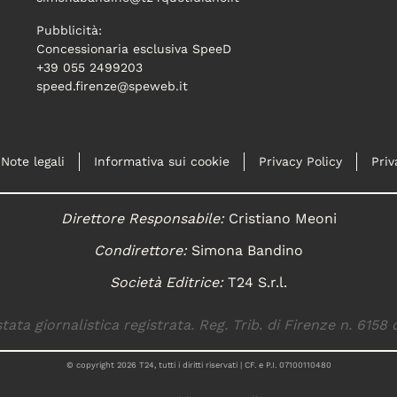
Pubblicità:
Concessionaria esclusiva SpeeD
+39 055 2499203
speed.firenze@speweb.it
Note legali
Informativa sui cookie
Privacy Policy
Priv
Direttore Responsabile:
Cristiano Meoni
Condirettore:
Simona Bandino
Società Editrice:
T24 S.r.l.
tata giornalistica registrata. Reg. Trib. di Firenze n. 6158 
© copyright
2026
T24, tutti i diritti riservati | CF. e P.I. 07100110480