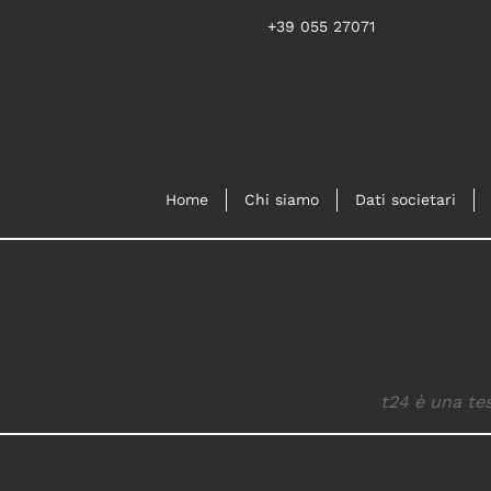
+39 055 27071
Home
Chi siamo
Dati societari
t24 è una tes