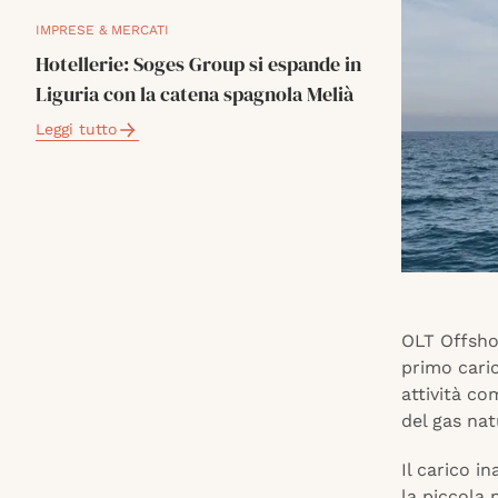
IMPRESE & MERCATI
Hotellerie: Soges Group si espande in
Liguria con la catena spagnola Melià
Leggi tutto
OLT Offsho
primo cari
attività co
del gas natu
Il carico i
la piccola