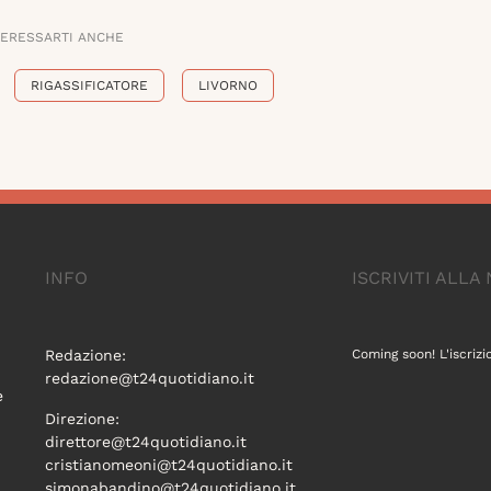
TERESSARTI ANCHE
RIGASSIFICATORE
LIVORNO
INFO
ISCRIVITI ALL
Redazione:
Coming soon! L'iscrizi
redazione@t24quotidiano.it
e
Direzione:
direttore@t24quotidiano.it
cristianomeoni@t24quotidiano.it
simonabandino@t24quotidiano.it