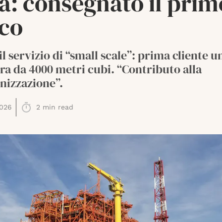
a: consegnato il prim
ico
 il servizio di “small scale”: prima cliente u
a da 4000 metri cubi. “Contributo alla
nizzazione”.
026
2
min read