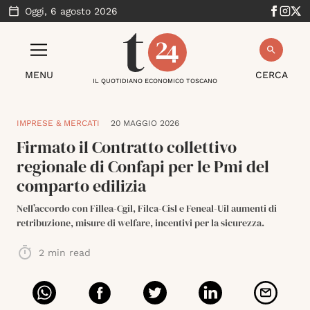
Oggi,
6 agosto 2026
MENU
CERCA
IL QUOTIDIANO ECONOMICO TOSCANO
IMPRESE & MERCATI
20 MAGGIO 2026
Firmato il Contratto collettivo
regionale di Confapi per le Pmi del
comparto edilizia
Nell’accordo con Fillea-Cgil, Filca-Cisl e Feneal-Uil aumenti di
retribuzione, misure di welfare, incentivi per la sicurezza.
2
min read