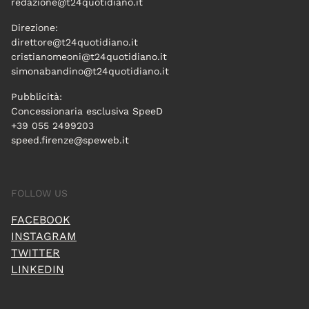
redazione@t24quotidiano.it
Direzione:
direttore@t24quotidiano.it
cristianomeoni@t24quotidiano.it
simonabandino@t24quotidiano.it
Pubblicità:
Concessionaria esclusiva SpeeD
+39 055 2499203
speed.firenze@speweb.it
FOLLOW US
FACEBOOK
INSTAGRAM
TWITTER
LINKEDIN