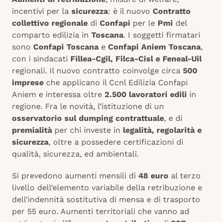
incentivi per la
sicurezza
: è il nuovo
Contratto
collettivo regionale
di
Confapi
per le
Pmi
del
comparto edilizia in
Toscana
. I soggetti firmatari
sono
Confapi Toscana
e
Confapi Aniem Toscana
,
con i sindacati
Fillea-Cgil, Filca-Cisl e Feneal-Uil
regionali. Il nuovo contratto coinvolge circa
500
imprese
che applicano il Ccnl Edilizia Confapi
Aniem e interessa oltre
2.500 lavoratori edili
in
regione. Fra le novità, l’istituzione di un
osservatorio sul dumping contrattuale
, e di
premialità
per chi investe in
legalità, regolarità e
sicurezza
, oltre a possedere certificazioni di
qualità, sicurezza, ed ambientali.
Si prevedono aumenti mensili di
48 euro
al terzo
livello dell’elemento variabile della retribuzione e
dell’indennità sostitutiva di mensa e di trasporto
per 55 euro. Aumenti territoriali che vanno ad