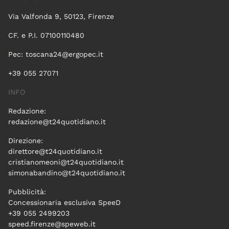
Via Valfonda 9, 50123, Firenze
CF. e P.I. 07100110480
Pec:
toscana24@ergopec.it
+39 055 27071
INFO
Redazione:
redazione@t24quotidiano.it
Direzione:
direttore@t24quotidiano.it
cristianomeoni@t24quotidiano.it
simonabandino@t24quotidiano.it
Pubblicità:
Concessionaria esclusiva SpeeD
+39 055 2499203
speed.firenze@speweb.it