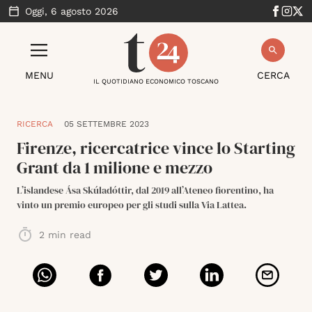
Oggi,
6 agosto 2026
MENU
CERCA
IL QUOTIDIANO ECONOMICO TOSCANO
RICERCA
05 SETTEMBRE 2023
Firenze, ricercatrice vince lo Starting
Grant da 1 milione e mezzo
L’islandese Ása Skúladóttir, dal 2019 all’Ateneo fiorentino, ha
vinto un premio europeo per gli studi sulla Via Lattea.
2
min read