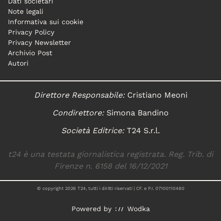
Dati societari
Note legali
Informativa sui cookie
Privacy Policy
Privacy Newsletter
Archivio Post
Autori
Direttore Responsabile:
Cristiano Meoni
Condirettore:
Simona Bandino
Società Editrice:
T24 S.r.l.
t24 è una testata giornalistica registrata. Reg. Trib. di
Firenze n. 6158 del 16/12/2021
© copyright
2026
T24, tutti i diritti riservati | CF. e P.I. 07100110480
Powered by
Wodka