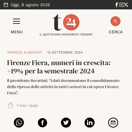
Oggi,
8 agosto 2026
MENU
CERCA
IL QUOTIDIANO ECONOMICO TOSCANO
IMPRESE & MERCATI
10 SETTEMBRE 2024
Firenze Fiera, numeri in crescita:
+19% per la semestrale 2024
Il presidente Becattini: “I dati documentano il consolidamento
della ripresa delle attività in tutti i settori in cui opera Firenze
Fiera”.
1
min read