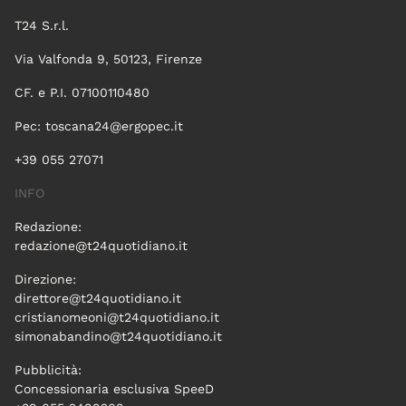
T24 S.r.l.
Via Valfonda 9, 50123, Firenze
CF. e P.I. 07100110480
Pec:
toscana24@ergopec.it
+39 055 27071
INFO
Redazione:
redazione@t24quotidiano.it
Direzione:
direttore@t24quotidiano.it
cristianomeoni@t24quotidiano.it
simonabandino@t24quotidiano.it
Pubblicità:
Concessionaria esclusiva SpeeD