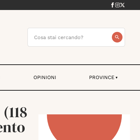
I
OPINIONI
PROVINCE
▾
 (118
ento