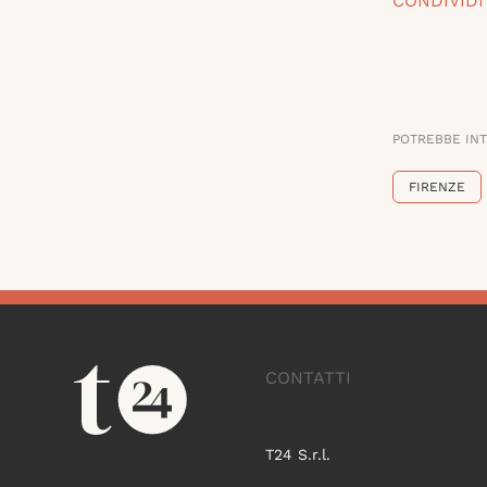
CONDIVIDI
POTREBBE IN
FIRENZE
CONTATTI
T24 S.r.l.