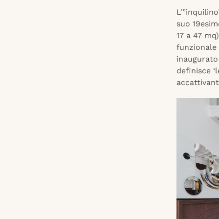
L'”inquilin
suo 19esimo
17 a 47 mq)
funzionale 
inaugurato 
definisce ‘
accattivante