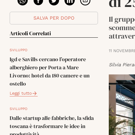
di 2
Il grupp
SALVA PER DOPO
scommess
Articoli Correlati
attraver
SVILUPPO
11 NOVEMBR
Igd e Savills cercano l’operatore
Silvia Piera
alberghiero per Porta a Mare
Livorno: hotel da 180 camere e un
ostello
Leggi tutto
SVILUPPO
Dalle startup alle fabbriche, la sfida
toscana è trasformare le idee in
produttività