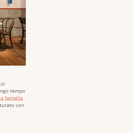
zzi
lungo tempo
a famiglia
utturato con