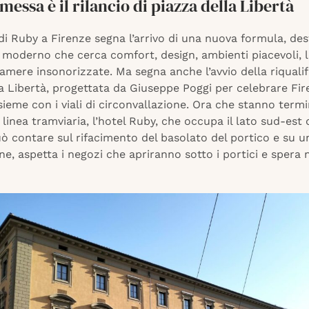
essa è il rilancio di piazza della Libertà
di Ruby a Firenze segna l’arrivo di una nuova formula, des
 moderno che cerca comfort, design, ambienti piacevoli, l
mere insonorizzate. Ma segna anche l’avvio della riqualif
a Libertà, progettata da Giuseppe Poggi per celebrare Fi
sieme con i viali di circonvallazione. Ora che stanno term
a linea tramviaria, l’hotel Ruby, che occupa il lato sud-est 
ò contare sul rifacimento del basolato del portico e su 
ne, aspetta i negozi che apriranno sotto i portici e spera n