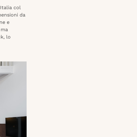
talia col
mensioni da
ne e
e ma
k, lo