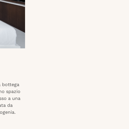
a bottega
no spazio
sso a una
ata da
rogenia.