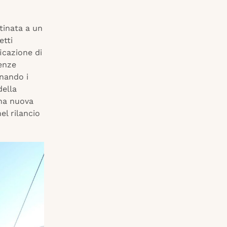
tinata a un
etti
icazione di
renze
inando i
della
una nuova
el rilancio