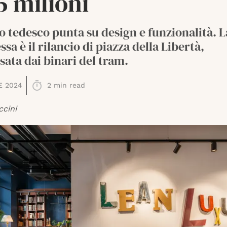
5 milioni
o tedesco punta su design e funzionalità. L
a è il rilancio di piazza della Libertà,
sata dai binari del tram.
E 2024
2
min read
ccini