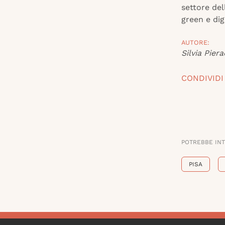
settore del
green e dig
AUTORE:
Silvia Piera
CONDIVIDI
POTREBBE IN
PISA