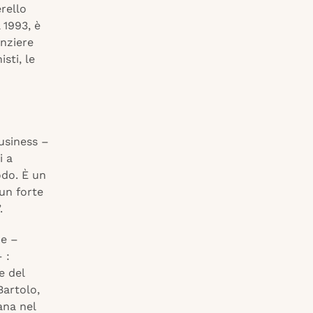
rello
 1993, è
anziere
sti, le
business –
i a
odo. È un
 un forte
.
ne –
 :
e del
Bartolo,
ana nel