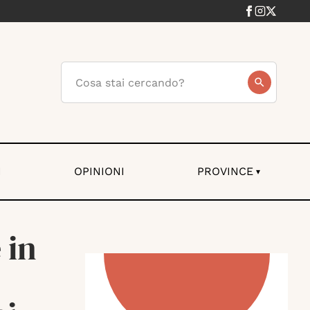
I
OPINIONI
PROVINCE
▾
 in