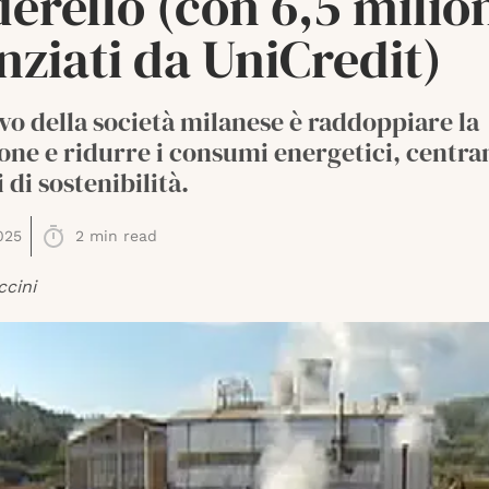
erello (con 6,5 milio
nziati da UniCredit)
ivo della società milanese è raddoppiare la
one e ridurre i consumi energetici, centr
 di sostenibilità.
025
2
min read
ccini