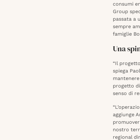
consumi ene
Group speci
passata a u
sempre amer
famiglie Bo
Una spin
“Il progett
spiega Paol
mantenere l
progetto di
senso di re
“L’operazio
aggiunge A
promuovere 
nostro terr
regional di