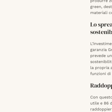
produrre z
green, dest
materiali c
Lo sprea
sostenib
L’investime
garanzia Gr
prevede una
sostenibili
la propria 
funzioni di 
Raddopp
Con questo 
utile e 86 
raddoppier