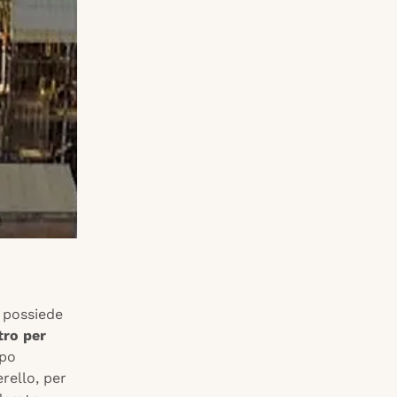
, possiede
tro per
ppo
rello, per