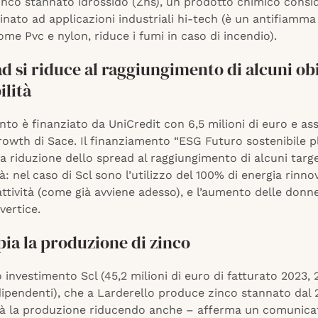
inco stannato idrossido (Zhs), un prodotto chimico consi
inato ad applicazioni industriali hi-tech (è un antifiamma
ome Pvc e nylon, riduce i fumi in caso di incendio).
d si riduce al raggiungimento di alcuni obi
ilità
nto è finanziato da UniCredit con 6,5 milioni di euro e ass
owth di Sace. Il finanziamento “ESG Futuro sostenibile p
 riduzione dello spread al raggiungimento di alcuni targe
tà: nel caso di Scl sono l’utilizzo del 100% di energia rinno
attività (come già avviene adesso), e l’aumento delle donn
vertice.
ia la produzione di zinco
investimento Scl (45,2 milioni di euro di fatturato 2023, 2,
dipendenti), che a Larderello produce zinco stannato dal 2
à la produzione riducendo anche – afferma un comunicat