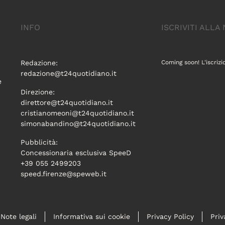
INFO
ISCRIVITI ALL
Redazione:
Coming soon! L'iscrizi
redazione@t24quotidiano.it
e
Direzione:
direttore@t24quotidiano.it
cristianomeoni@t24quotidiano.it
simonabandino@t24quotidiano.it
Pubblicità:
Concessionaria esclusiva SpeeD
+39 055 2499203
speed.firenze@speweb.it
Note legali
Informativa sui cookie
Privacy Policy
Priv