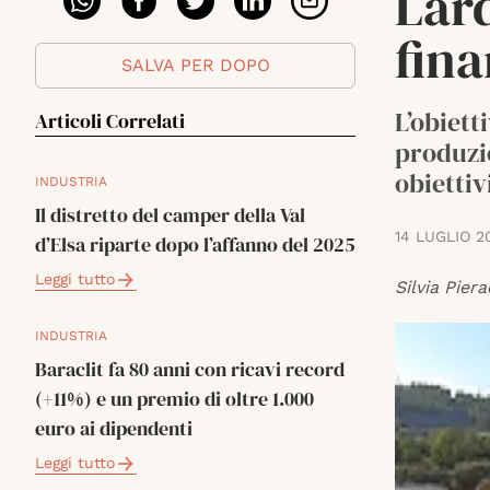
Lard
fina
SALVA PER DOPO
L’obiett
Articoli Correlati
produzi
obiettivi
INDUSTRIA
Il distretto del camper della Val
14 LUGLIO 2
d’Elsa riparte dopo l’affanno del 2025
Leggi tutto
Silvia Piera
INDUSTRIA
Baraclit fa 80 anni con ricavi record
(+11%) e un premio di oltre 1.000
euro ai dipendenti
Leggi tutto