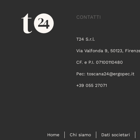
CONTATTI
T24 S.r.l.
Via Valfonda 9, 50123, Firenz
CF. e P.I. 07100110480
Pec:
toscana24@ergopec.it
+39 055 27071
Home
Chi siamo
Dati societari