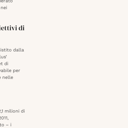
derato
 nei
ettivi di
istito dalla
lus’
t di
vabile per
e nelle
1 milioni di
011,
o – i