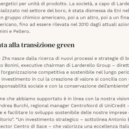
rgetici per unità di prodotto. La società, a capo di Larde
alizzato nel settore del boro, è stata dismessa da Eni nel
n gruppo chimico americano, poi a un altro, poi a un fin
icano, fino ad essere rilevata nel 2010 dagli attuali azioni
nini e Pellero.
ta alla transizione green
o Zhs nasce dalla ricerca di nuovi processi e strategie di 
o Bonini, executive chairman di Larderello Group – dirett
’organizzazione competitiva e sostenibile nel lungo peri
 investimento in cui la creazione di valore si concilia con
sponsabilità sociale e con la conservazione dell’ambiente”
ne che abbiamo supportato è in linea con la nostra visio
ndrea Burchi, regional manager CentroNord di UniCredit –
e facilitare lo sviluppo sostenibile delle nostre imprese 
itorio”. “Un investimento strategico – sottolinea Antonio 
rector Centro di Sace – che valorizza una eccellenza itali