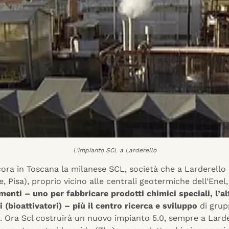
L'impianto SCL a Larderello
ora in Toscana la milanese SCL, società che a Larderello
 Pisa), proprio vicino alle centrali geotermiche dell’Enel
menti – uno per fabbricare prodotti chimici speciali, l’al
ti (bioattivatori) – più il centro ricerca e sviluppo
di gru
. Ora Scl costruirà un nuovo impianto 5.0, sempre a Larde