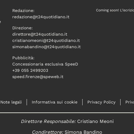
Redazione:
Coming soon! L'iscrizi
redazione@t24quotidiano.it
e
Direzione:
direttore@t24quotidiano.it
cristianomeoni@t24quotidiano.it
simonabandino@t24quotidiano.it
Pubblicità:
Concessionaria esclusiva SpeeD
+39 055 2499203
speed.firenze@speweb.it
Note legali
Informativa sui cookie
Privacy Policy
Priv
Direttore Responsabile:
Cristiano Meoni
Condirettore:
Simona Bandino