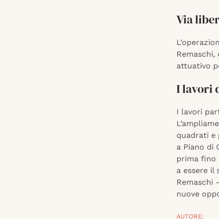
Via libe
L’operazio
Remaschi, c
attuativo 
I lavori
I lavori pa
L’ampliamen
quadrati e g
a Piano di
prima fino 
a essere il
Remaschi –
nuove oppor
AUTORE: