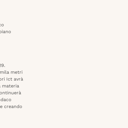
co
 piano
29.
 mila metri
ori Ict avrà
a materia
continuerà
indaco
 e creando