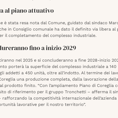
ra al piano attuativo
ne è stata resa nota dal Comune, guidato dal sindaco Mar
he in Consiglio comunale ha dato il definito via libera al
per il completamento del complesso industriale.
 dureranno fino a inizio 2029
rtiranno nel 2025 e si concluderanno a fine 2028-inizio 20
to porterà la superficie del complesso industriale a 140
li addetti a 450 unità, oltre all’indotto. Al termine dei lav
 Coreglia una produzione completa, dalla lavorazione dell
al prodotto finito. “Con l’ampliamento Piano di Coreglia 
 sito di riferimento per il gruppo Tronchetti – afferma il s
 rafforzando la competitività internazionale dell’azienda
tunità lavorative per il nostro territorio”.