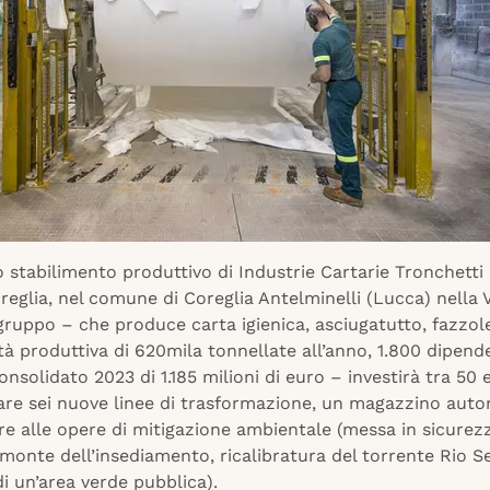
o stabilimento produttivo di Industrie Cartarie Tronchetti 
reglia, nel comune di Coreglia Antelminelli (Lucca) nella V
 gruppo – che produce carta igienica, asciugatutto, fazzol
à produttiva di 620mila tonnellate all’anno, 1.800 dipend
onsolidato 2023 di 1.185 milioni di euro – investirà tra 50 
zare sei nuove linee di trasformazione, un magazzino aut
ltre alle opere di mitigazione ambientale (messa in sicurez
monte dell’insediamento, ricalibratura del torrente Rio S
i un’area verde pubblica).