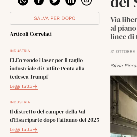
del 
Via libe
SALVA PER DOPO
al piano
Articoli Correlati
linee di
INDUSTRIA
31 OTTOBRE
El.En vende i laser per il taglio
Silvia Piera
industriale di Cutlite Penta alla
tedesca Trumpf
Leggi tutto
INDUSTRIA
Il distretto del camper della Val
d’Elsa riparte dopo l’affanno del 2025
Leggi tutto