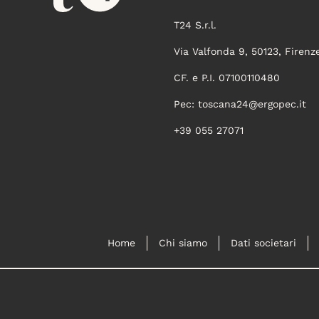
T24 S.r.l.
Via Valfonda 9, 50123, Firenz
CF. e P.I. 07100110480
Pec:
toscana24@ergopec.it
+39 055 27071
Home
Chi siamo
Dati societari