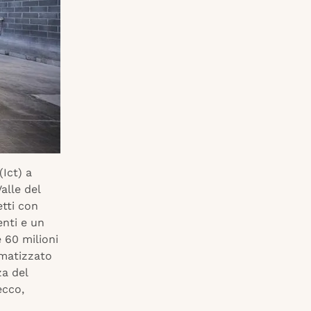
(Ict) a
alle del
etti con
enti e un
e 60 milioni
omatizzato
za del
ecco,