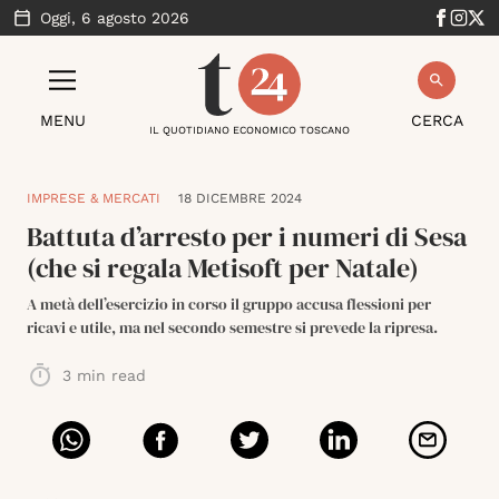
Oggi,
6 agosto 2026
MENU
CERCA
IL QUOTIDIANO ECONOMICO TOSCANO
IMPRESE & MERCATI
18 DICEMBRE 2024
Battuta d’arresto per i numeri di Sesa
(che si regala Metisoft per Natale)
A metà dell’esercizio in corso il gruppo accusa flessioni per
ricavi e utile, ma nel secondo semestre si prevede la ripresa.
3
min read