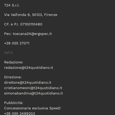
T24 S.r.l.
Via Valfonda 9, 50123, Firenze
CF. e P.I. 07100110480
Pec:
toscana24@ergopec.it
+39 055 27071
INFO
Redazione:
redazione@t24quotidiano.it
Direzione:
direttore@t24quotidiano.it
cristianomeoni@t24quotidiano.it
simonabandino@t24quotidiano.it
Pubblicità:
Concessionaria esclusiva SpeeD
+39 055 2499203