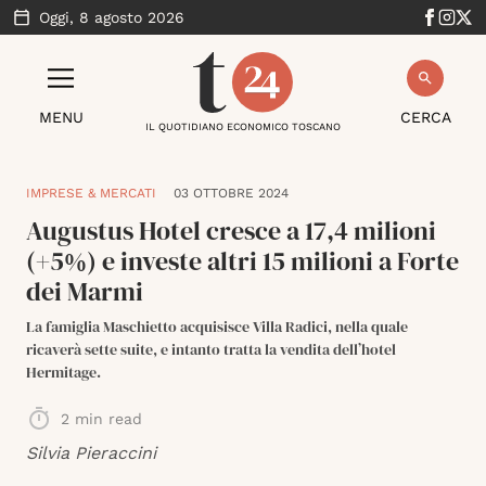
Oggi,
8 agosto 2026
MENU
CERCA
IL QUOTIDIANO ECONOMICO TOSCANO
IMPRESE & MERCATI
03 OTTOBRE 2024
Augustus Hotel cresce a 17,4 milioni
(+5%) e investe altri 15 milioni a Forte
dei Marmi
La famiglia Maschietto acquisisce Villa Radici, nella quale
ricaverà sette suite, e intanto tratta la vendita dell’hotel
Hermitage.
2
min read
Silvia Pieraccini