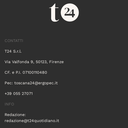
CONTATTI
T24 S.r.l.
Via Valfonda 9, 50123, Firenze
CF. e P.I. 07100110480
Pec:
toscana24@ergopec.it
+39 055 27071
INFO
Redazione:
redazione@t24quotidiano.it