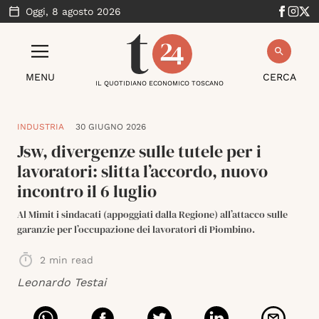
Oggi,
8 agosto 2026
MENU
CERCA
IL QUOTIDIANO ECONOMICO TOSCANO
INDUSTRIA
30 GIUGNO 2026
Jsw, divergenze sulle tutele per i
lavoratori: slitta l’accordo, nuovo
incontro il 6 luglio
Al Mimit i sindacati (appoggiati dalla Regione) all’attacco sulle
garanzie per l’occupazione dei lavoratori di Piombino.
2
min read
Leonardo Testai