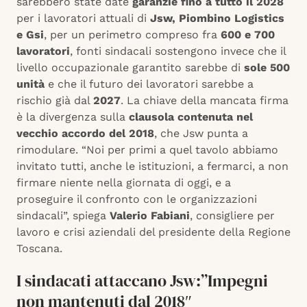
sarebbero state date
garanzie fino a tutto il 2028
per i lavoratori attuali di
Jsw, Piombino Logistics
e Gsi
, per un perimetro compreso fra
600 e 700
lavoratori
, fonti sindacali sostengono invece che il
livello occupazionale garantito sarebbe di
sole 500
unità
e che il futuro dei lavoratori sarebbe a
rischio già dal
2027
. La chiave della mancata firma
è la divergenza sulla
clausola contenuta nel
vecchio accordo del 2018
, che Jsw punta a
rimodulare. “Noi per primi a quel tavolo abbiamo
invitato tutti, anche le istituzioni, a fermarci, a non
firmare niente nella giornata di oggi, e a
proseguire il confronto con le organizzazioni
sindacali”, spiega
Valerio Fabiani
, consigliere per
lavoro e crisi aziendali del presidente della Regione
Toscana.
I sindacati attaccano Jsw:”Impegni
non mantenuti dal 2018″