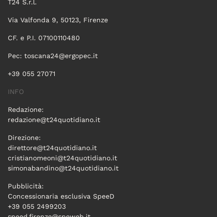
T24 S.r.l.
Via Valfonda 9, 50123, Firenze
CF. e P.I. 07100110480
Pec:
toscana24@ergopec.it
+39 055 27071
INFO
Redazione:
redazione@t24quotidiano.it
Direzione:
direttore@t24quotidiano.it
cristianomeoni@t24quotidiano.it
simonabandino@t24quotidiano.it
Pubblicità:
Concessionaria esclusiva SpeeD
+39 055 2499203
speed.firenze@speweb.it