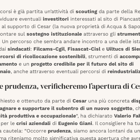
corsi è già partita un’attività di
scouting
da parte della Re
ividuare eventuali
investitori
interessati al sito di Piancas
 al supporto di Cesar (la nuova proprietà di Acqua & Sap
ontare sul
sostegno istituzionale
attraverso gli
strument
. Un percorso che sembra andare incontro a una delle is
dai
sindacati
:
Filcams-Cgil
,
Fisascat-Cisl
e
Uiltucs di Si
rcorsi di ricollocazione sostenibili
, strumenti di
accomp
namento
e un
progetto credibile per il futuro del sito di
naio
, anche attraverso eventuali percorsi di
reindustriali
 prudenza, verificheremo l’apertura di Ce
hiesto e ottenuto da parte di
Cesar
una più concreta
dis
gnare e supportare il subentro di un nuovo soggetto
, c
ità produttiva e occupazionale
“, ha dichiarato
Valerio Fa
 per le
crisi aziendali
di
Eugenio Giani
. Il consigliere ha t
la cautela: “Occorre
prudenza
, siamo ancora lontani da un
 ma riteniamo molto significativa questa apertura che a