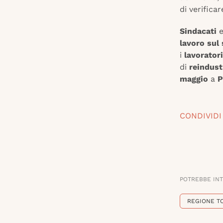
di verificar
Sindacati
lavoro sul 
i
lavoratori
di
reindust
maggio
a
P
CONDIVIDI
POTREBBE IN
REGIONE T