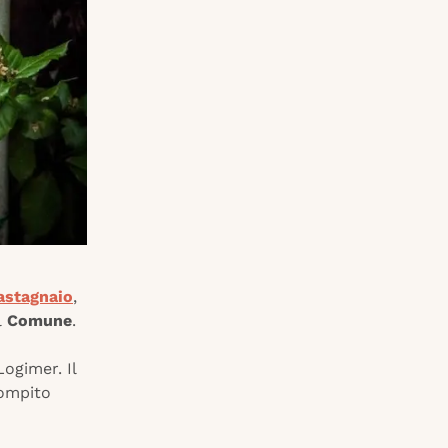
astagnaio
,
l
Comune
.
ogimer. Il
ompito