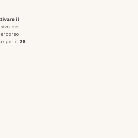
ttivare il
sivo per
percorso
to per il
26