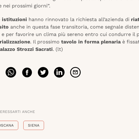
e nei prossimi giorni”.
e
istituzioni
hanno rinnovato la richiesta all’azienda di
ria
sito
anche in questa fase transitoria, come segnale disten
e per favorire un clima più sereno entro cui condurre il 
rializzazione
. Il prossimo
tavolo in forma plenaria
è fissa
alazzo Strozzi Sacrati
. (lt)
TERESSARTI ANCHE
OSCANA
SIENA