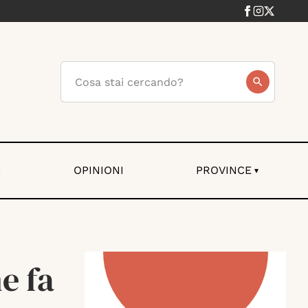
I
OPINIONI
PROVINCE
▾
e fa