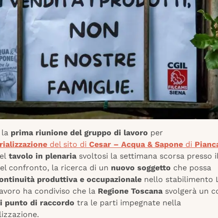
 la
prima riunione del gruppo di lavoro
per
rializzazione
del sito di
Cesar – Acqua & Sapone
di
Pianc
del
tavolo in plenaria
svoltosi la settimana scorsa presso i
el confronto, la ricerca di un
nuovo soggetto
che possa
ontinuità produttiva e occupazionale
nello stabilimento L
lavoro ha condiviso che la
Regione Toscana
svolgerà un c
di punto di raccordo
tra le parti impegnate nella
lizzazione.