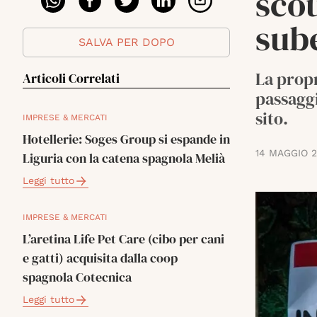
scou
sub
SALVA PER DOPO
La propr
Articoli Correlati
passaggi
sito.
IMPRESE & MERCATI
Hotellerie: Soges Group si espande in
14 MAGGIO 
Liguria con la catena spagnola Melià
Leggi tutto
IMPRESE & MERCATI
L’aretina Life Pet Care (cibo per cani
e gatti) acquisita dalla coop
spagnola Cotecnica
Leggi tutto