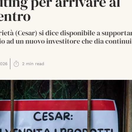
ting per arrivare al
entro
ietà (Cesar) si dice disponibile a supportar
o ad un nuovo investitore che dia continui
2026
2
min read