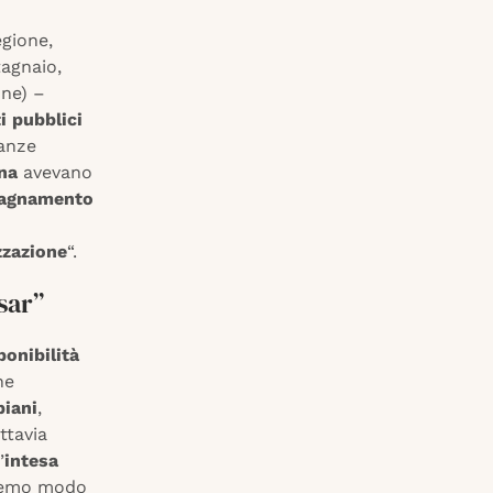
gione,
tagnaio,
one) –
i pubblici
tanze
ena
avevano
agnamento
zzazione
“.
sar”
ponibilità
he
biani
,
uttavia
’
intesa
vremo modo