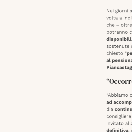
Nei giorni s
volta a ind
che – oltre
potranno c
disponibili
sostenute 
chiesto “
pe
al pensio
Piancastag
“Occorre
“Abbiamo c
ad accompa
dia
continu
consigliere
invitato al
definitiva
,