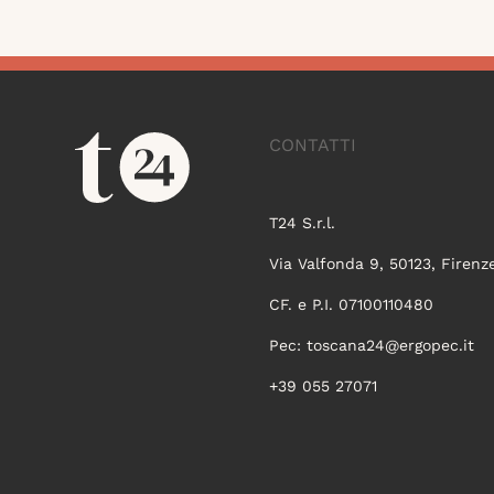
CONTATTI
T24 S.r.l.
Via Valfonda 9, 50123, Firenz
CF. e P.I. 07100110480
Pec:
toscana24@ergopec.it
+39 055 27071