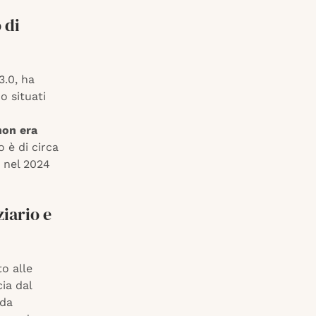
 di
3.0, ha
o situati
non era
o è di circa
i nel 2024
ziario e
o alle
ia dal
 da