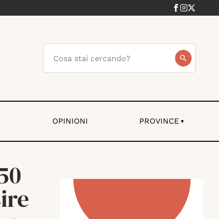
I
OPINIONI
PROVINCE
▾
150
ire