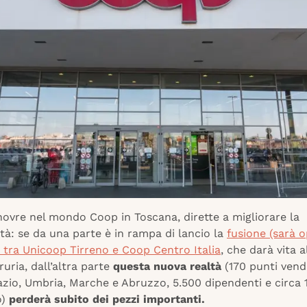
ovre nel mondo Coop in Toscana, dirette a migliorare la
tà: se da una parte è in rampa di lancio la
fusione (sarà o
o) tra Unicoop Tirreno e Coop Centro Italia
, che darà vita 
uria, dall’altra parte
questa nuova realtà
(170 punti vendi
zio, Umbria, Marche e Abruzzo, 5.500 dipendenti e circa 1
o)
perderà subito dei pezzi importanti.