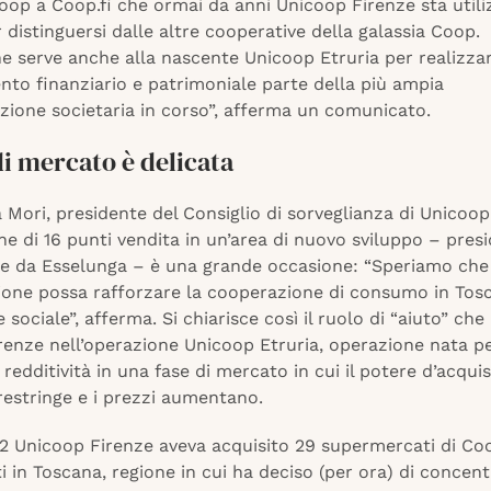
oop a Coop.fi che ormai da anni Unicoop Firenze sta util
 distinguersi dalle altre cooperative della galassia Coop.
ne serve anche alla nascente Unicoop Etruria per realizza
nto finanziario e patrimoniale parte della più ampia
zione societaria in corso”, afferma un comunicato.
di mercato è delicata
 Mori, presidente del Consiglio di sorveglianza di Unicoop
one di 16 punti vendita in un’area di nuovo sviluppo – presi
e da Esselunga – è una grande occasione: “Speriamo che
ione possa rafforzare la cooperazione di consumo in Tosc
 sociale”, afferma. Si chiarisce così il ruolo di “aiuto” che
renze nell’operazione Unicoop Etruria, operazione nata p
redditività in una fase di mercato in cui il potere d’acquis
 restringe e i prezzi aumentano.
22 Unicoop Firenze aveva acquisito 29 supermercati di C
ati in Toscana, regione in cui ha deciso (per ora) di concent