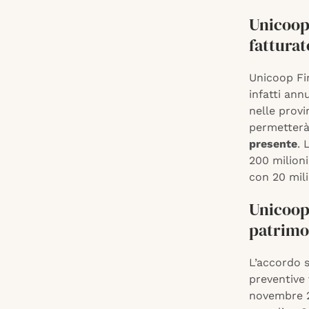
Unicoop 
fatturat
Unicoop Fir
infatti ann
nelle prov
permetterà
presente
. 
200 milioni
con 20 mili
Unicoop 
patrimo
L’accordo s
preventive 
novembre 2