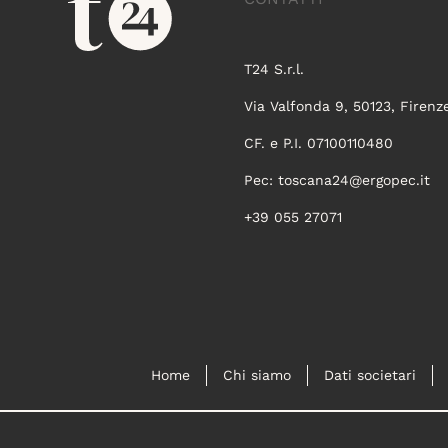
T24 S.r.l.
Via Valfonda 9, 50123, Firenz
CF. e P.I. 07100110480
Pec:
toscana24@ergopec.it
+39 055 27071
Home
Chi siamo
Dati societari