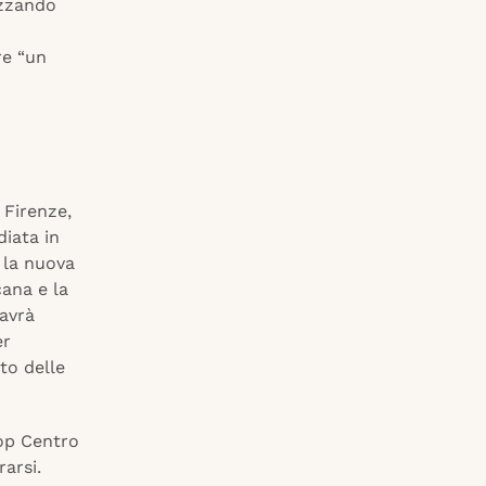
izzando
re “un
 Firenze,
diata in
 la nuova
ana e la
 avrà
er
to delle
oop Centro
rarsi.