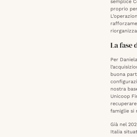
semplice C
proprio per
L’operazio
rafforzame
riorganizza
La fase 
Per Daniela
l’acquisizi
buona part
configuraz
nostra base
Unicoop Fi
recuperare 
famiglie si
Già nel 20
Italia situ