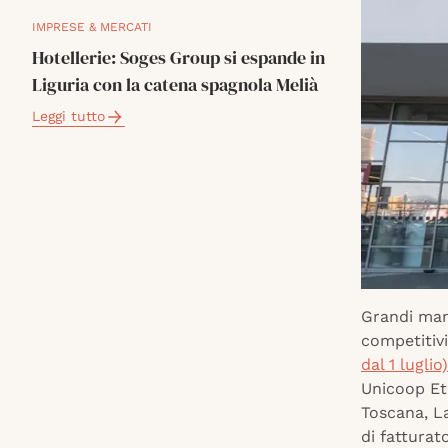
IMPRESE & MERCATI
Hotellerie: Soges Group si espande in
Liguria con la catena spagnola Melià
Leggi tutto
Grandi man
competitivi
dal 1 lugli
Unicoop Etr
Toscana, La
di fatturat