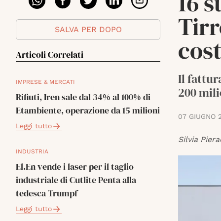
16 
Tirr
SALVA PER DOPO
cost
Articoli Correlati
Il fattu
IMPRESE & MERCATI
200 mili
Rifiuti, Iren sale dal 34% al 100% di
Etambiente, operazione da 15 milioni
07 GIUGNO 
Leggi tutto
Silvia Piera
INDUSTRIA
El.En vende i laser per il taglio
industriale di Cutlite Penta alla
tedesca Trumpf
Leggi tutto