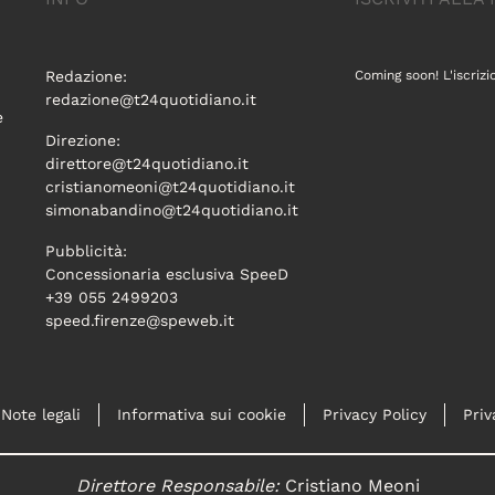
Redazione:
Coming soon! L'iscrizi
redazione@t24quotidiano.it
e
Direzione:
direttore@t24quotidiano.it
cristianomeoni@t24quotidiano.it
simonabandino@t24quotidiano.it
Pubblicità:
Concessionaria esclusiva SpeeD
+39 055 2499203
speed.firenze@speweb.it
Note legali
Informativa sui cookie
Privacy Policy
Priv
Direttore Responsabile:
Cristiano Meoni