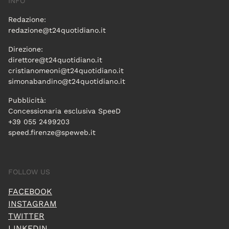
INFO
Redazione:
redazione@t24quotidiano.it
Direzione:
direttore@t24quotidiano.it
cristianomeoni@t24quotidiano.it
simonabandino@t24quotidiano.it
Pubblicità:
Concessionaria esclusiva SpeeD
+39 055 2499203
speed.firenze@speweb.it
FOLLOW US
FACEBOOK
INSTAGRAM
TWITTER
LINKEDIN