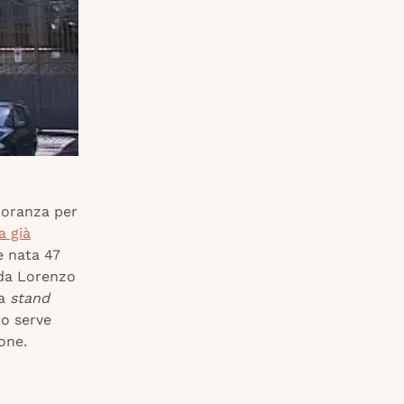
gioranza per
a già
le nata 47
a da Lorenzo
ca
stand
no serve
one.