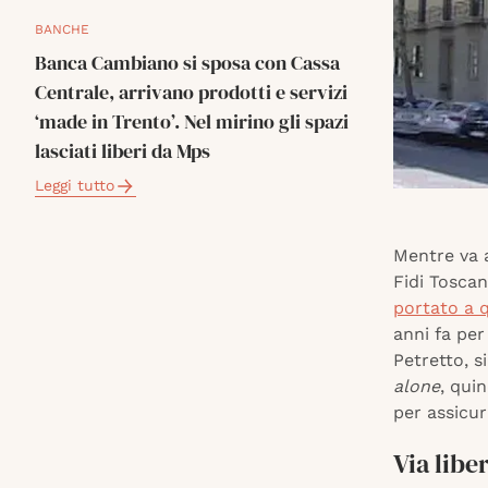
BANCHE
Banca Cambiano si sposa con Cassa
Centrale, arrivano prodotti e servizi
‘made in Trento’. Nel mirino gli spazi
lasciati liberi da Mps
Leggi tutto
Mentre va a
Fidi Tosca
portato a q
anni fa per
Petretto, s
alone
, qui
per assicur
Via libe