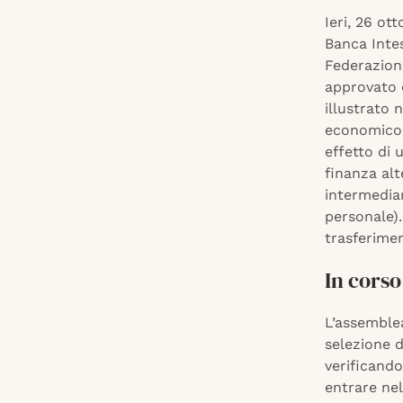
Ieri, 26 ot
Banca Inte
Federazione
approvato d
illustrato 
economico-f
effetto di 
finanza alt
intermediar
personale).
trasferimen
In corso
L’assemblea
selezione d
verificando
entrare nel