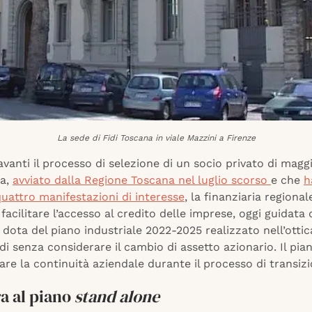
La sede di Fidi Toscana in viale Mazzini a Firenze
vanti il processo di selezione di un socio privato di mag
na,
avviato dalla Regione Toscana nel luglio scorso
e che
h
uattro manifestazioni di interesse
, la finanziaria regiona
 facilitare l’accesso al credito delle imprese, oggi guidat
i dota del piano industriale 2022-2025 realizzato nell’otti
ndi senza considerare il cambio di assetto azionario. Il pia
are la continuità aziendale durante il processo di transizi
ra al piano
stand alone