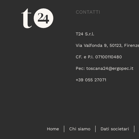
CONTATTI
T24 S.r.l.
Via Valfonda 9, 50123, Firenz
CF. e P.I. 07100110480
Pec:
toscana24@ergopec.it
+39 055 27071
Home
Chi siamo
Dati societari