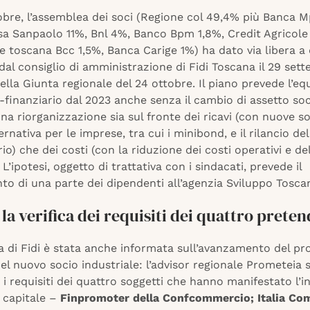
tobre, l’assemblea dei soci (Regione col 49,4% più Banca M
sa Sanpaolo 11%, Bnl 4%, Banco Bpm 1,8%, Credit Agricole 
 toscana Bcc 1,5%, Banca Carige 1%) ha dato via libera a 
al consiglio di amministrazione di Fidi Toscana il 29 set
nella Giunta regionale del 24 ottobre. Il piano prevede l’equ
inanziario dal 2023 anche senza il cambio di assetto soc
una riorganizzazione sia sul fronte dei ricavi (con nuove so
ernativa per le imprese, tra cui i minibond, e il rilancio del
io) che dei costi (con la riduzione dei costi operativi e de
 L’ipotesi, oggetto di trattativa con i sindacati, prevede il
to di una parte dei dipendenti all’agenzia Sviluppo Tosca
 la verifica dei requisiti dei quattro prete
 di Fidi è stata anche informata sull’avanzamento del pr
el nuovo socio industriale: l’advisor regionale Prometeia 
 i requisiti dei quattro soggetti che hanno manifestato l’i
 capitale –
Finpromoter della Confcommercio; Italia Com