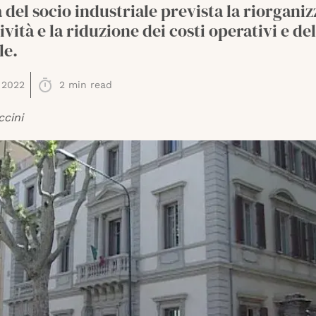
a del socio industriale prevista la riorgani
tività e la riduzione dei costi operativi e del
le.
 2022
2
min read
ccini