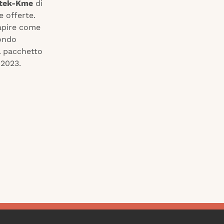
ntek-Kme
di
e offerte.
capire come
condo
l pacchetto
 2023.