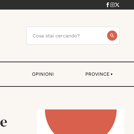
I
OPINIONI
PROVINCE
▾
ne