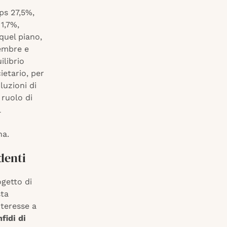
ps 27,5%,
1,7%,
quel piano,
tembre e
ilibrio
ietario, per
luzioni di
 ruolo di
l
na.
ndenti
ogetto di
sta
nteresse a
fidi di