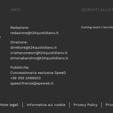
INFO
ISCRIVITI ALL
Redazione:
Coming soon! L'iscrizi
redazione@t24quotidiano.it
e
Direzione:
direttore@t24quotidiano.it
cristianomeoni@t24quotidiano.it
simonabandino@t24quotidiano.it
Pubblicità:
Concessionaria esclusiva SpeeD
+39 055 2499203
speed.firenze@speweb.it
Note legali
Informativa sui cookie
Privacy Policy
Priv