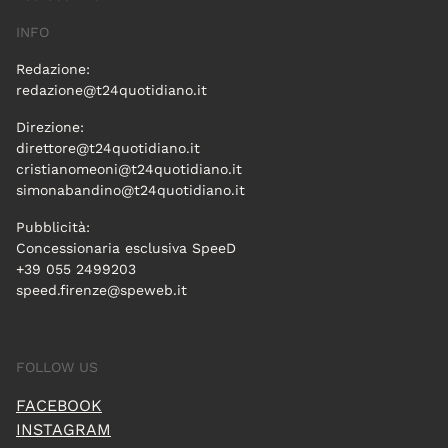
INFO
Redazione:
redazione@t24quotidiano.it
Direzione:
direttore@t24quotidiano.it
cristianomeoni@t24quotidiano.it
simonabandino@t24quotidiano.it
Pubblicità:
Concessionaria esclusiva SpeeD
+39 055 2499203
speed.firenze@speweb.it
FOLLOW US
FACEBOOK
INSTAGRAM