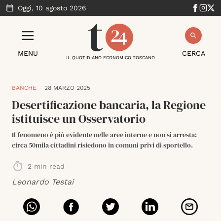
Oggi,
10 agosto 2026
MENU
CERCA
IL QUOTIDIANO ECONOMICO TOSCANO
BANCHE
28 MARZO 2025
Desertificazione bancaria, la Regione
istituisce un Osservatorio
Il fenomeno è più evidente nelle aree interne e non si arresta:
circa 50mila cittadini risiedono in comuni privi di sportello.
2
min read
Leonardo Testai