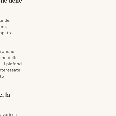
one delle
te dei
Bpm,
impatto
i anche
ione delle
 Il plafond
interessate
rto
, la
favorisca