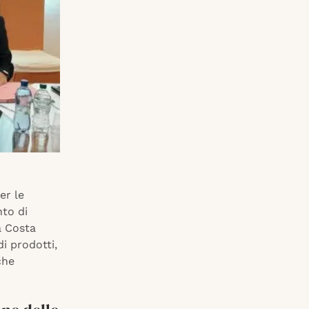
er le
nto di
a Costa
i prodotti,
che