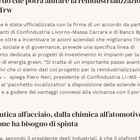
do che potrà aiutare la reindustrializzazi
-Trw
e è stata ufficializzata con la firma di un accordo da par
anti di Confindustria Livorno-Massa Carrara e di Banco 
 oltre a incentivare le azioni aziendali che migliorano l’
 sociale e di governance, prevede una specifica linea di
to dedicata ai progetti di investimento in impianti per la
di energia green. “Si tratta di un importante passo avant
tivi che ci siamo dati col progetto per la reindustrializzaz
 – spiega Piero Neri, presidente di Confindustria LI-MS -.
 al ‘pacchetto localizzativo’ a disposizione delle aziende 
i e a godere dei vantaggi connessi alla vicinanza con il po
utica all’acciaio, dalla chimica all’atomotive
one ha bisogno di spinta
, secondo il presidente degli industriali, è che il plafond 