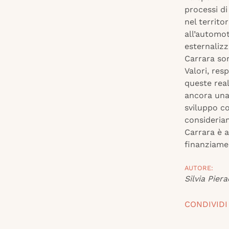
processi di
nel territor
all’automot
esternalizz
Carrara so
Valori, res
queste real
ancora una 
sviluppo co
consideria
Carrara è a
finanziamen
AUTORE:
Silvia Piera
CONDIVIDI