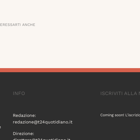
TERESSARTI ANCHE
INFO
ISCRIVITI ALL
Redazione:
Coming soon! L'iscrizi
redazione@t24quotidiano.it
e
Direzione: