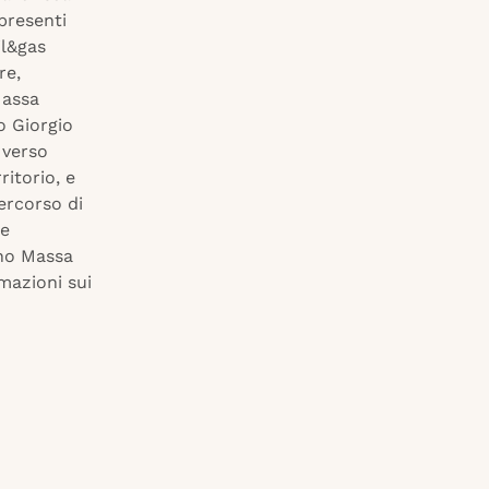
 presenti
il&gas
re,
Massa
o Giorgio
 verso
ritorio, e
ercorso di
he
rno Massa
mazioni sui