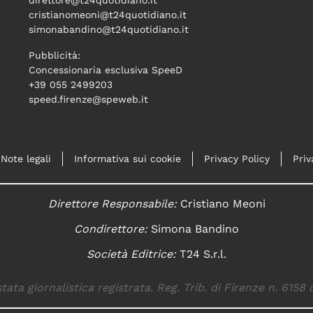
direttore@t24quotidiano.it
cristianomeoni@t24quotidiano.it
simonabandino@t24quotidiano.it
Pubblicità:
Concessionaria esclusiva SpeeD
+39 055 2499203
speed.firenze@speweb.it
Note legali
Informativa sui cookie
Privacy Policy
Priv
Direttore Responsabile:
Cristiano Meoni
Condirettore:
Simona Bandino
Società Editrice:
T24 S.r.l.
tata giornalistica registrata. Reg. Trib. di Firenze n. 6158 