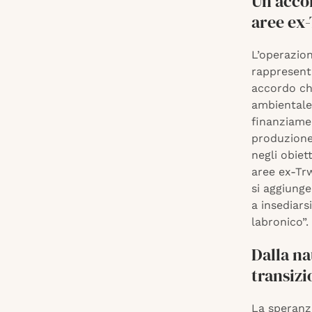
Un accor
aree ex
L’operazion
rappresent
accordo che
ambientale,
finanziamen
produzione 
negli obiet
aree ex-Trw
si aggiunge
a insediars
labronico”.
Dalla na
transizi
La speranza