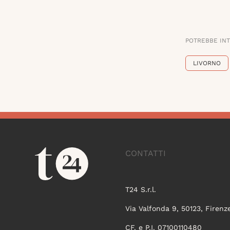
POTREBBE IN
LIVORNO
CONTATTI
T24 S.r.l.
Via Valfonda 9, 50123, Firenz
CF. e P.I. 07100110480