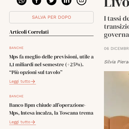
Liv
I tassi 
SALVA PER DOPO
transizi
Articoli Correlati
governa
BANCHE
06 DICEMBR
Mps fa meglio delle previsioni, utile a
Silvia Piera
1,1 miliardi nel semestre (+25%).
“Più opzioni sul tavolo”
Leggi tutto
BANCHE
Banco Bpm chiude all’operazione-
Mps, Intesa incalza, la Toscana trema
Leggi tutto