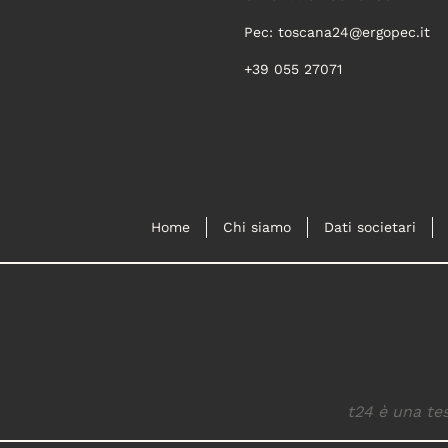
Pec:
toscana24@ergopec.it
+39 055 27071
Home
Chi siamo
Dati societari
t24 è una tes