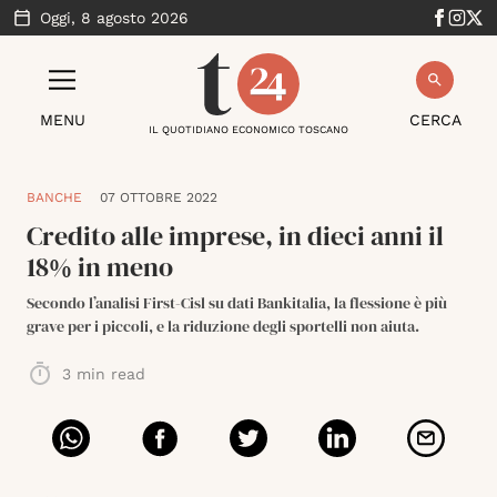
Oggi,
8 agosto 2026
MENU
CERCA
IL QUOTIDIANO ECONOMICO TOSCANO
BANCHE
07 OTTOBRE 2022
Credito alle imprese, in dieci anni il
18% in meno
Secondo l’analisi First-Cisl su dati Bankitalia, la flessione è più
grave per i piccoli, e la riduzione degli sportelli non aiuta.
3
min read