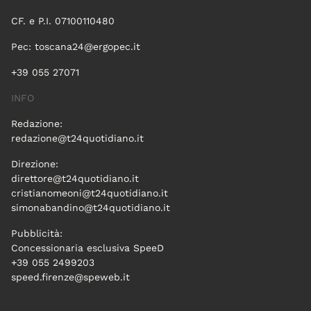
CF. e P.I. 07100110480
Pec:
toscana24@ergopec.it
+39 055 27071
INFO
Redazione:
redazione@t24quotidiano.it
Direzione:
direttore@t24quotidiano.it
cristianomeoni@t24quotidiano.it
simonabandino@t24quotidiano.it
Pubblicità:
Concessionaria esclusiva SpeeD
+39 055 2499203
speed.firenze@speweb.it