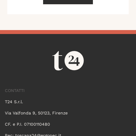
CONTATTI
T24 S.r.l.
Via Valfonda 9, 50123, Firenze
CF. e P.I. 07100110480
Pec:
toscana24@ergopec.it