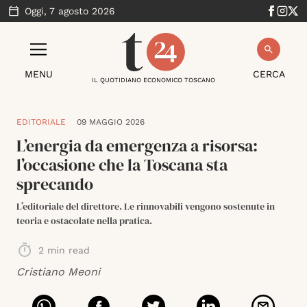
Oggi,
7 agosto 2026
MENU
CERCA
IL QUOTIDIANO ECONOMICO TOSCANO
EDITORIALE
09 MAGGIO 2026
L’energia da emergenza a risorsa:
l’occasione che la Toscana sta
sprecando
L’editoriale del direttore. Le rinnovabili vengono sostenute in
teoria e ostacolate nella pratica.
2
min read
Cristiano Meoni