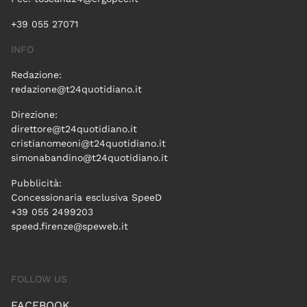
+39 055 27071
INFO
Redazione:
redazione@t24quotidiano.it
Direzione:
direttore@t24quotidiano.it
cristianomeoni@t24quotidiano.it
simonabandino@t24quotidiano.it
Pubblicità:
Concessionaria esclusiva SpeeD
+39 055 2499203
speed.firenze@speweb.it
FOLLOW US
FACEBOOK