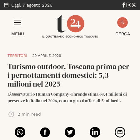
Oggi,
7 agosto 2026
MENU
CERCA
IL QUOTIDIANO ECONOMICO TOSCANO
TERRITORI
29 APRILE 2026
Turismo outdoor, Toscana prima per
i pernottamenti domestici: 5,3
milioni nel 2025
L’Osservatorio Human Company-Thrends stima 68,4 milioni di
presenze in Italia nel 2026, con un giro d’affari di 5 miliardi.
2
min read