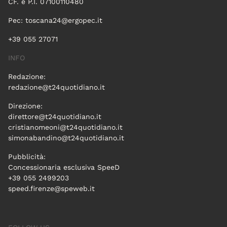
CF. e P.I. 07100110480
Pec:
toscana24@ergopec.it
+39 055 27071
INFO
Redazione:
redazione@t24quotidiano.it
Direzione:
direttore@t24quotidiano.it
cristianomeoni@t24quotidiano.it
simonabandino@t24quotidiano.it
Pubblicità:
Concessionaria esclusiva SpeeD
+39 055 2499203
speed.firenze@speweb.it