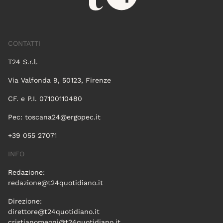
CONTATTI
T24 S.r.l.
Via Valfonda 9, 50123, Firenze
CF. e P.I. 07100110480
Pec:
toscana24@ergopec.it
+39 055 27071
INFO
Redazione:
redazione@t24quotidiano.it
Direzione:
direttore@t24quotidiano.it
cristianomeoni@t24quotidiano.it