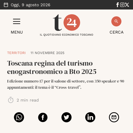
Oggi,
9 agosto 2026
MENU
CERCA
IL QUOTIDIANO ECONOMICO TOSCANO
TERRITORI
11 NOVEMBRE 2025
Toscana regina del turismo
enogastronomico a Bto 2025
Edizione numero 17 per il salone di settore, con 350 speaker e 90
appuntamenti: il tema è il “Cross-travel”.
2
min read