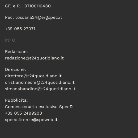
CF. e P.I. 07100110480
Pec:
toscana24@ergopec.it
+39 055 27071
INFO
Redazione:
redazione@t24quotidiano.it
Direzione:
direttore@t24quotidiano.it
cristianomeoni@t24quotidiano.it
simonabandino@t24quotidiano.it
Pubblicità:
Concessionaria esclusiva SpeeD
+39 055 2499203
speed.firenze@speweb.it