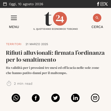
Oggi,
10 agosto 2026
MENU
CERCA
IL QUOTIDIANO ECONOMICO TOSCANO
TERRITORI
21 MARZO 2025
Rifiuti alluvionali: firmata l’ordinanza
per lo smaltimento
Ha validità per i prossimi tre mesi ed efficacia nelle sole zone
che hanno patito danni per il maltempo.
2
min read