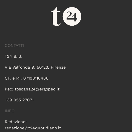
CONTATTI
T24 S.r.l.
Via Valfonda 9, 50123, Firenze
CF. e P.I. 07100110480
Pec:
toscana24@ergopec.it
+39 055 27071
INFO
Redazione:
redazione@t24quotidiano.it