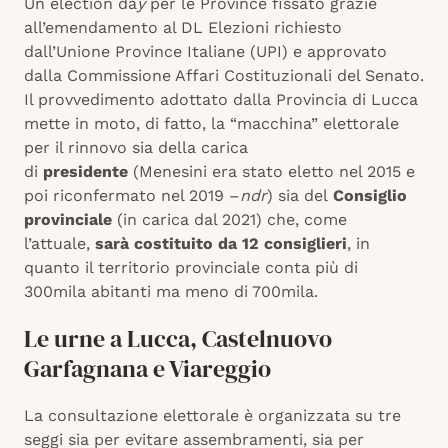
Un election da
y
per le Province fissato grazie
all’emendamento al DL Elezioni richiesto
dall’Unione Province Italiane (UPI) e approvato
dalla Commissione Affari Costituzionali del Senato.
Il provvedimento adottato dalla Provincia di Lucca
mette in moto, di fatto, la “macchina” elettorale
per il rinnovo sia della carica
di
presidente
(Menesini era stato eletto nel 2015 e
poi riconfermato nel 2019 –
ndr
) sia del
Consiglio
provinciale
(in carica dal 2021) che, come
l’attuale,
sarà costituito da 12 consiglieri
, in
quanto il territorio provinciale conta più di
300mila abitanti ma meno di 700mila.
Le urne a Lucca, Castelnuovo
Garfagnana e Viareggio
La consultazione elettorale è organizzata su tre
seggi sia per evitare assembramenti, sia per