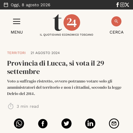
Oggi,
8 agosto 2026
MENU
CERCA
IL QUOTIDIANO ECONOMICO TOSCANO
TERRITORI
21 AGOSTO 2024
Provincia di Lucca, si vota il 29
settembre
Voto a suffragio ristretto, ovvero potranno votare solo gli
amministratori del territorio e non i cittadini, secondo la legge
Delrio del 2014.
3
min read