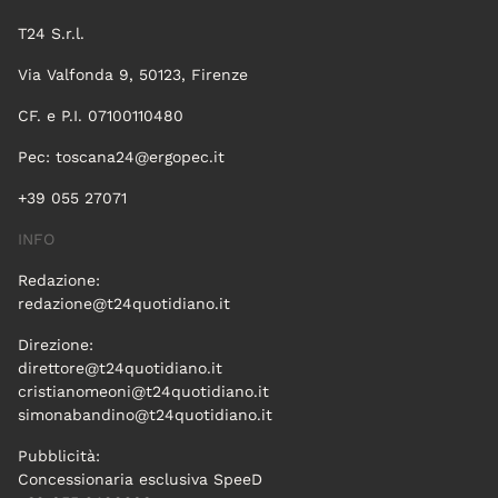
T24 S.r.l.
Via Valfonda 9, 50123, Firenze
CF. e P.I. 07100110480
Pec:
toscana24@ergopec.it
+39 055 27071
INFO
Redazione:
redazione@t24quotidiano.it
Direzione:
direttore@t24quotidiano.it
cristianomeoni@t24quotidiano.it
simonabandino@t24quotidiano.it
Pubblicità:
Concessionaria esclusiva SpeeD