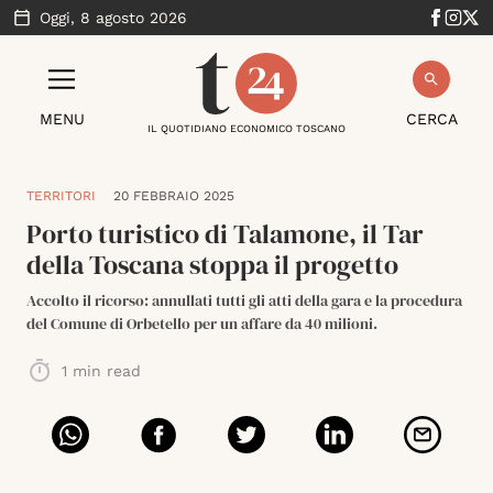
Oggi,
8 agosto 2026
MENU
CERCA
IL QUOTIDIANO ECONOMICO TOSCANO
TERRITORI
20 FEBBRAIO 2025
Porto turistico di Talamone, il Tar
della Toscana stoppa il progetto
Accolto il ricorso: annullati tutti gli atti della gara e la procedura
del Comune di Orbetello per un affare da 40 milioni.
1
min read