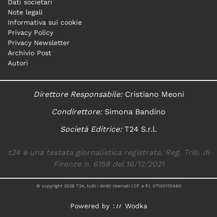
Dati societari
Note legali
Informativa sui cookie
Privacy Policy
Privacy Newsletter
Archivio Post
Autori
Direttore Responsabile:
Cristiano Meoni
Condirettore:
Simona Bandino
Società Editrice:
T24 S.r.l.
t24 è una testata giornalistica registrata. Reg. Trib. di
Firenze n. 6158 del 16/12/2021
© copyright
2026
T24, tutti i diritti riservati | CF. e P.I. 07100110480
Powered by
Wodka