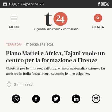
Oggi,
10 agosto 2026
MENU
CERCA
IL QUOTIDIANO ECONOMICO TOSCANO
TERRITORI
17 DICEMBRE 2025
Piano Mattei e Africa, Tajani vuole un
centro per la formazione a Firenze
Obiettivi per le imprese: rafforzare l’internazionalizzazione e far
arrivare in Italia forza lavoro secondo le loro esigenze.
2
min read