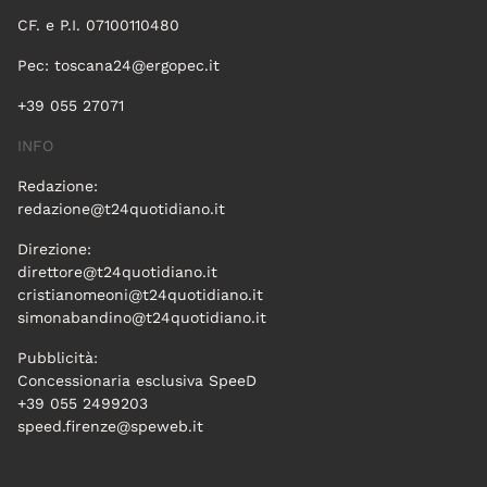
CF. e P.I. 07100110480
Pec:
toscana24@ergopec.it
+39 055 27071
INFO
Redazione:
redazione@t24quotidiano.it
Direzione:
direttore@t24quotidiano.it
cristianomeoni@t24quotidiano.it
simonabandino@t24quotidiano.it
Pubblicità:
Concessionaria esclusiva SpeeD
+39 055 2499203
speed.firenze@speweb.it