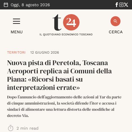
Oggi,
8 agosto 2026
MENU
CERCA
IL QUOTIDIANO ECONOMICO TOSCANO
TERRITORI
12 GIUGNO 2026
Nuova pista di Peretola, Toscana
Aeroporti replica ai Comuni della
Piana: «Ricorsi basati su
interpretazioni errate»
Dopo l’annuncio dell’aggiornamento delle azioni al Tar da parte
di cinque amministrazioni, la società difende l’iter e accusa i
sindaci di alimentare una lettura distorta delle modifiche al
decreto Via.
2
min read