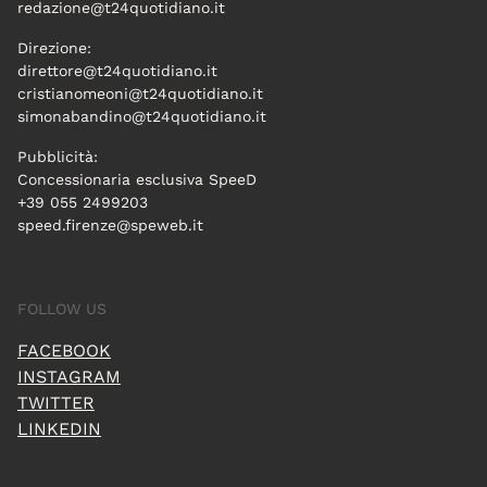
redazione@t24quotidiano.it
Direzione:
direttore@t24quotidiano.it
cristianomeoni@t24quotidiano.it
simonabandino@t24quotidiano.it
Pubblicità:
Concessionaria esclusiva SpeeD
+39 055 2499203
speed.firenze@speweb.it
FOLLOW US
FACEBOOK
INSTAGRAM
TWITTER
LINKEDIN