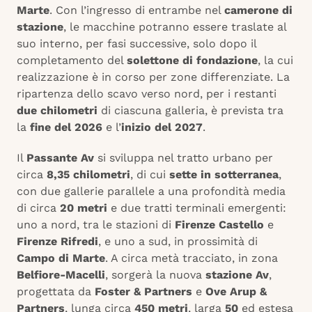
Marte
. Con l’ingresso di entrambe nel
camerone di
stazione
, le macchine potranno essere traslate al
suo interno, per fasi successive, solo dopo il
completamento del
solettone di fondazione
, la cui
realizzazione è in corso per zone differenziate. La
ripartenza dello scavo verso nord, per i restanti
due chilometri
di ciascuna galleria, è prevista tra
la
fine del 2026
e l’
inizio del 2027
.
Il
Passante Av
si sviluppa nel tratto urbano per
circa
8,35 chilometri
, di cui
sette in sotterranea
,
con due gallerie parallele a una profondità media
di circa
20 metri
e due tratti terminali emergenti:
uno a nord, tra le stazioni di
Firenze Castello
e
Firenze Rifredi
, e uno a sud, in prossimità di
Campo di Marte
. A circa metà tracciato, in zona
Belfiore-Macelli
, sorgerà la nuova
stazione Av
,
progettata da
Foster & Partners
e
Ove Arup &
Partners
, lunga circa
450 metri
, larga
50
ed estesa