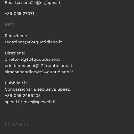
Pec:
toscana24@ergopec.it
+39 055 27071
INFO
Redazione:
redazione@t24quotidiano.it
Direzione:
direttore@t24quotidiano.it
cristianomeoni@t24quotidiano.it
simonabandino@t24quotidiano.it
Pubblicità:
Concessionaria esclusiva SpeeD
+39 055 2499203
speed.firenze@speweb.it
FOLLOW US