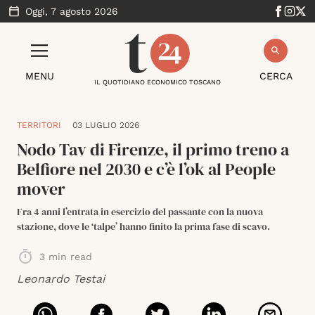
Oggi,
7 agosto 2026
MENU
CERCA
IL QUOTIDIANO ECONOMICO TOSCANO
TERRITORI
03 LUGLIO 2026
Nodo Tav di Firenze, il primo treno a
Belfiore nel 2030 e c’è l’ok al People
mover
Fra 4 anni l’entrata in esercizio del passante con la nuova
stazione, dove le ‘talpe’ hanno finito la prima fase di scavo.
3
min read
Leonardo Testai