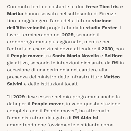
Con moto lento e costante le due
frese Tbm Iris e
Marika
hanno scavato nel sottosuolo di Firenze
fino a raggiungere l’area della futura
stazione
dell’Alta velocità
progettata dallo
studio Foster
. I
lavori termineranno nel
2029
, secondo il
cronoprogramma più aggiornato, mentre per
l’entrata in esercizio si dovrà attendere il
2030
, con
il
People mover
tra
Santa Maria Novella
e
Belfiore
già attivo, secondo le intenzioni dichiarate da
Rfi
in
occasione di una cerimonia nel cantiere alla
presenza del ministro delle Infrastrutture
Matteo
Salvini
e delle istituzioni locali.
“Il
2029
deve essere nel mio programma anche la
data per il
People mover
, io vedo questa stazione
completa con il People mover”, ha affermato
l’amministratore delegato di
Rfi Aldo Isi
,
ammettendo che “ovviamente è sfidante come