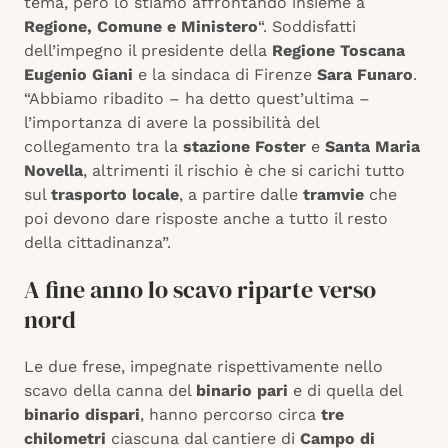
tema, però lo stiamo affrontando insieme a
Regione, Comune e Ministero
“. Soddisfatti
dell’impegno il presidente della
Regione Toscana
Eugenio Giani
e la sindaca di Firenze
Sara Funaro
.
“Abbiamo ribadito – ha detto quest’ultima –
l’importanza di avere la possibilità del
collegamento tra la
stazione Foster
e
Santa Maria
Novella
, altrimenti il rischio è che si carichi tutto
sul
trasporto locale
, a partire dalle
tramvie
che
poi devono dare risposte anche a tutto il resto
della cittadinanza”.
A fine anno lo scavo riparte verso
nord
Le due frese, impegnate rispettivamente nello
scavo della canna del
binario pari
e di quella del
binario dispari
, hanno percorso circa
tre
chilometri
ciascuna dal cantiere di
Campo di