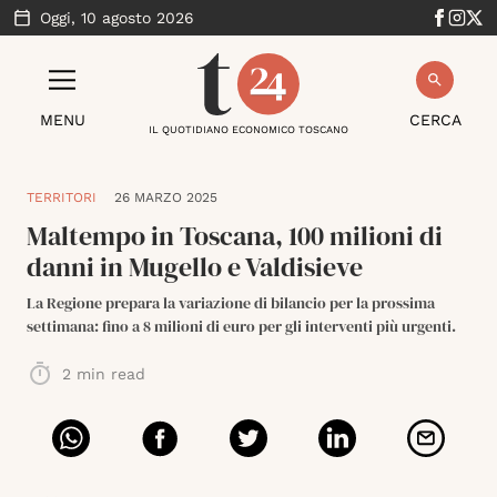
Oggi,
10 agosto 2026
MENU
CERCA
IL QUOTIDIANO ECONOMICO TOSCANO
TERRITORI
26 MARZO 2025
Maltempo in Toscana, 100 milioni di
danni in Mugello e Valdisieve
La Regione prepara la variazione di bilancio per la prossima
settimana: fino a 8 milioni di euro per gli interventi più urgenti.
2
min read