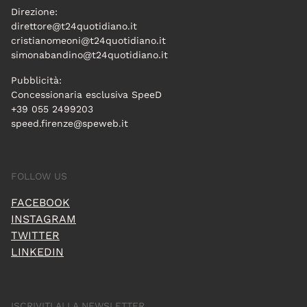
Direzione:
direttore@t24quotidiano.it
cristianomeoni@t24quotidiano.it
simonabandino@t24quotidiano.it
Pubblicità:
Concessionaria esclusiva SpeeD
+39 055 2499203
speed.firenze@speweb.it
FOLLOW US
FACEBOOK
INSTAGRAM
TWITTER
LINKEDIN
ISCRIVITI ALLA NEWSLETTER