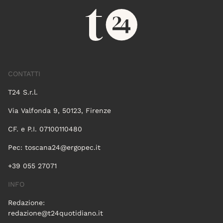
CONTATTI
T24 S.r.l.
Via Valfonda 9, 50123, Firenze
CF. e P.I. 07100110480
Pec:
toscana24@ergopec.it
+39 055 27071
INFO
Redazione:
redazione@t24quotidiano.it