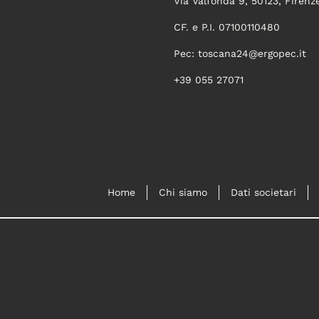
Via Valfonda 9, 50123, Firenz
CF. e P.I. 07100110480
Pec:
toscana24@ergopec.it
+39 055 27071
Home
Chi siamo
Dati societari