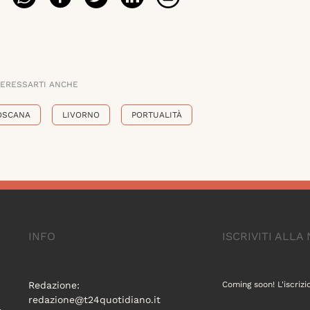
TERESSARTI ANCHE
OSCANA
LIVORNO
PORTUALITÀ
INFO
ISCRIVITI ALL
Redazione:
Coming soon! L'iscrizi
redazione@t24quotidiano.it