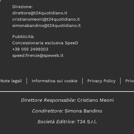
e
Direzione:
direttore@t24quotidiano.it
cristianomeoni@t24quotidiano.it
simonabandino@t24quotidiano.it
Pubblicità:
Concessionaria esclusiva SpeeD
+39 055 2499203
speed.firenze@speweb.it
Note legali
Informativa sui cookie
Privacy Policy
Priv
Direttore Responsabile:
Cristiano Meoni
Condirettore:
Simona Bandino
Società Editrice:
T24 S.r.l.