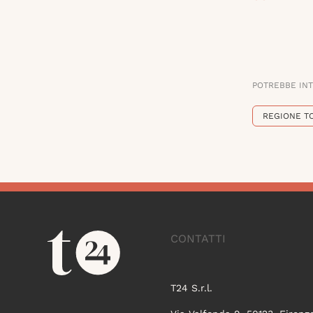
POTREBBE IN
REGIONE T
CONTATTI
T24 S.r.l.