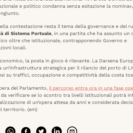
ituzionale e politico condanna senza esitazione la nomina»,
ongiunto.
ella contestazione resta il tema della governance e del r
tà di Sistema Portuale
, in una partita che ha assunto un 
tico oltre che istituzionale, contrapponendo Governo e
ioni locali.
conomico, la posta in gioco è rilevante. La Darsena Euro
 un’infrastruttura strategica per il rilancio del porto di L
esi su traffici, occupazione e competitività della costa to
libera del Parlamento,
il percorso entra ora in una fase op
a verificare se lo scontro tra livelli istituzionali potrà inf
alizzazione di un’opera attesa da anni e considerata decis
l territorio. (em)