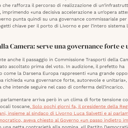
che rafforza il percorso di realizzazione di un’infrastrut
», imprimendo «una decisiva accelerazione a un’opera atte
governo punta quindi su una governance commissariale per
getti chiave per il porto di Livorno e per l’intero sistema 
alla Camera: serve una governance forte e 
te anche il passaggio in Commissione Trasporti della Ca
tato ascoltato prima del voto. In audizione, il prefetto ha
to come la Darsena Europa rappresenti «una grande oppo
ma richieda «una governance forte, autorevole e unitaria»,
ea che intende seguire nel caso di conferma dell’incarico.
ra parlamentare arriva però in un clima di forte tensione co
 locali toscane
. Solo pochi giorni fa, il presidente della Re
ni, insieme al sindaco di Livorno Luca Salvetti e ai parla
mocratico, aveva chiesto al Governo «un passo indietro 
 una netta contrarietà alla nomina. «Il Partito Democrati