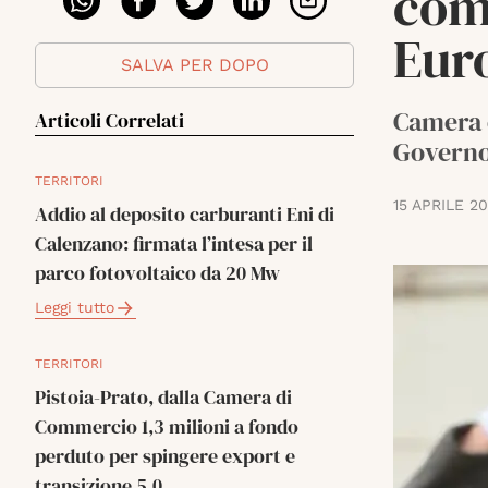
com
Eur
SALVA PER DOPO
Camera e
Articoli Correlati
Governo 
TERRITORI
15 APRILE 2
Addio al deposito carburanti Eni di
Calenzano: firmata l’intesa per il
parco fotovoltaico da 20 Mw
Leggi tutto
TERRITORI
Pistoia-Prato, dalla Camera di
Commercio 1,3 milioni a fondo
perduto per spingere export e
transizione 5.0