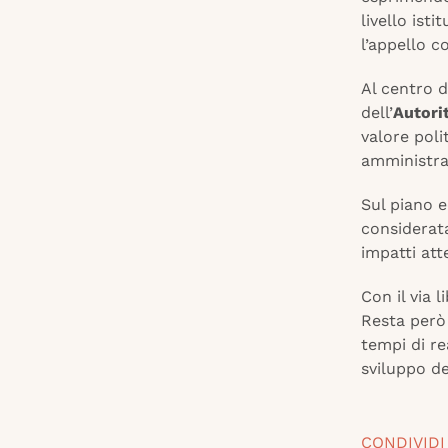
livello ist
l’appello c
Al centro d
dell’
Autori
valore poli
amministraz
Sul piano e
considerata
impatti att
Con il via 
Resta però d
tempi di re
sviluppo de
CONDIVIDI