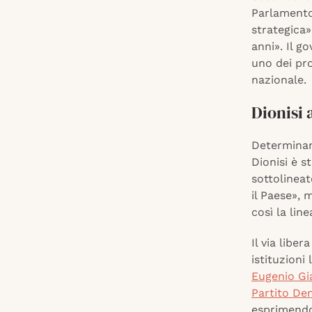
Parlamento 
strategica
anni». Il 
uno dei pro
nazionale.
Dionisi 
Determinan
Dionisi è s
sottolinea
il Paese», 
così la lin
Il via libe
istituzioni
Eugenio Gia
Partito De
esprimendo