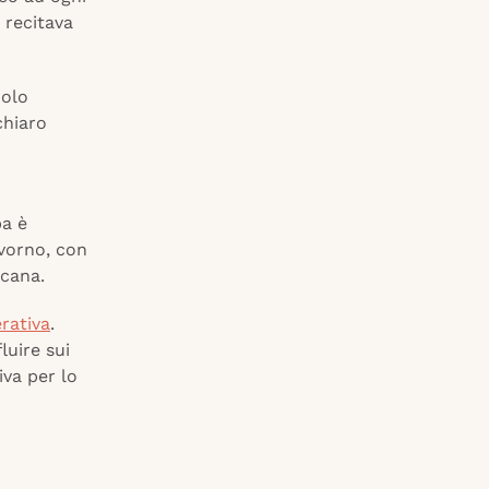
 recitava
uolo
chiaro
pa è
ivorno, con
scana.
erativa
.
luire sui
iva per lo