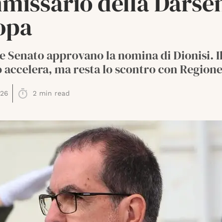
missario della Darse
opa
 Senato approvano la nomina di Dionisi. I
accelera, ma resta lo scontro con Regione
026
2
min read