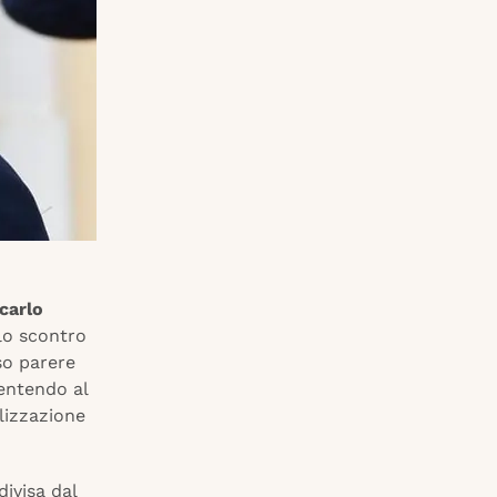
carlo
lo scontro
so parere
sentendo al
lizzazione
divisa dal