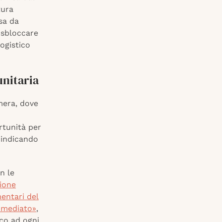
tura
sa da
 sbloccare
logistico
unitaria
mera, dove
rtunità per
 indicando
n le
gione
mentari del
immediato»
,
co ad ogni