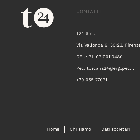
CONTATTI
T24 S.r.l.
Via Valfonda 9, 50123, Firenz
CF. e P.I. 07100110480
Pec:
toscana24@ergopec.it
+39 055 27071
Home
Chi siamo
Dati societari