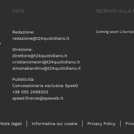
INFO
ISCRIVITI ALL
Redazione:
Coming soon! L'iscrizi
redazione@t24quotidiano.it
e
Direzione:
direttore@t24quotidiano.it
cristianomeoni@t24quotidiano.it
simonabandino@t24quotidiano.it
Pubblicità:
Concessionaria esclusiva SpeeD
+39 055 2499203
speed.firenze@speweb.it
Note legali
Informativa sui cookie
Privacy Policy
Priv