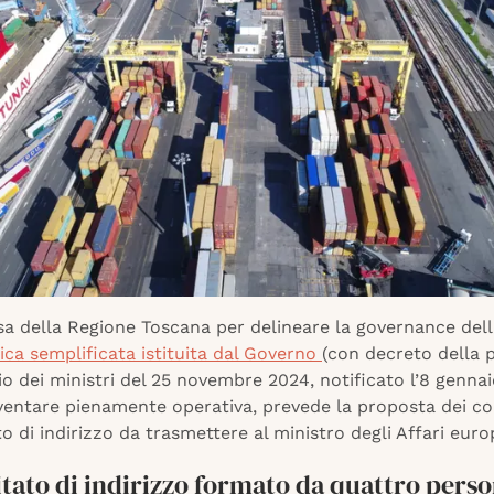
a della Regione Toscana per delineare la governance della
ica semplificata istituita dal Governo
(con decreto della 
io dei ministri del 25 novembre 2024, notificato l’8 genna
iventare pienamente operativa, prevede la proposta dei 
o di indirizzo da trasmettere al ministro degli Affari euro
tato di indirizzo formato da quattro pers