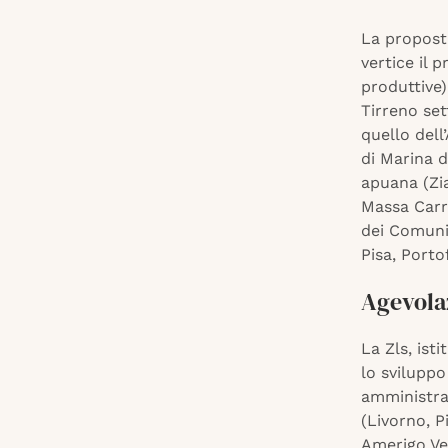
La proposta
vertice il 
produttive)
Tirreno set
quello dell
di Marina d
apuana (Zia
Massa Carra
dei Comuni 
Pisa, Porto
Agevolaz
La Zls, ist
lo sviluppo
amministrat
(Livorno, P
Amerigo Ves