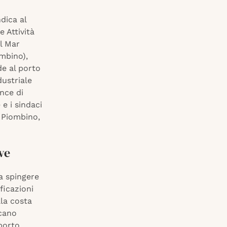
dica al
e Attività
el Mar
mbino),
de al porto
dustriale
ince di
e i sindaci
, Piombino,
ve
 a spingere
ficazioni
lla costa
scano
rporto