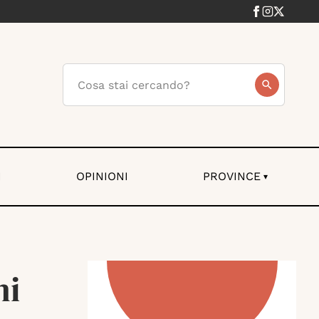
I
OPINIONI
PROVINCE
▾
mi