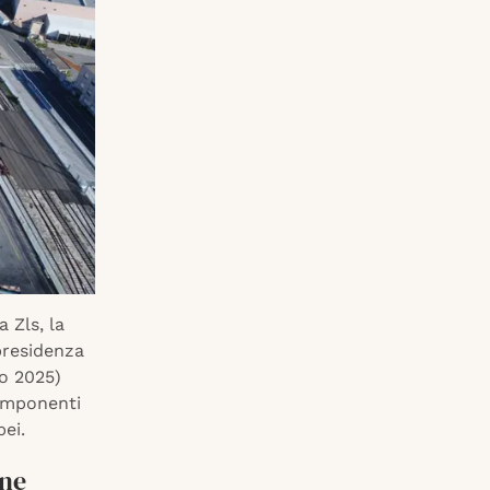
 Zls, la
presidenza
io 2025)
componenti
pei.
one