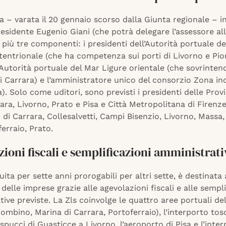
 – varata il 20 gennaio scorso dalla Giunta regionale – in
presidente Eugenio Giani (che potrà delegare l’assessore all
 più tre componenti: i presidenti dell’Autorità portuale d
tentrionale (che ha competenza sui porti di Livorno e Pio
’Autorità portuale del Mar Ligure orientale (che sovrinten
i Carrara) e l’amministratore unico del consorzio Zona in
). Solo come uditori, sono previsti i presidenti delle Prov
ra, Livorno, Prato e Pisa e Città Metropolitana di Firenze 
di Carrara, Collesalvetti, Campi Bisenzio, Livorno, Massa
ferraio, Prato.
ioni fiscali e semplificazioni amministrati
ituita per sette anni prorogabili per altri sette, è destinata
 delle imprese grazie alle agevolazioni fiscali e alle sempli
ive previste. La Zls coinvolge le quattro aree portuali de
iombino, Marina di Carrara, Portoferraio), l’interporto to
pucci di Guasticce a Livorno, l’aeroporto di Pisa e l’inte