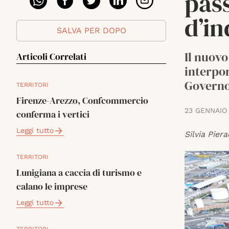
pass
d’in
SALVA PER DOPO
Il nuov
Articoli Correlati
interpor
Governo
TERRITORI
Firenze-Arezzo, Confcommercio
23 GENNAIO
conferma i vertici
Leggi tutto
Silvia Piera
TERRITORI
Lunigiana a caccia di turismo e
calano le imprese
Leggi tutto