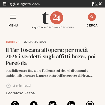
Oggi,
8 agosto 2026
MENU
CERCA
IL QUOTIDIANO ECONOMICO TOSCANO
TERRITORI
20 MARZO 2026
Il Tar Toscana all’opera: per metà
2026 i verdetti sugli affitti brevi, poi
Peretola
Possibile entro fine anno l’udienza sui ricorsi di Comuni e
ambientalisti contro la nuova pista dell’aeroporto di Firenze.
3
min read
Leonardo Testai