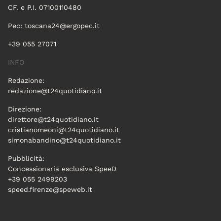
CF. e P.I. 07100110480
Pec:
toscana24@ergopec.it
+39 055 27071
INFO
Redazione:
redazione@t24quotidiano.it
Direzione:
direttore@t24quotidiano.it
cristianomeoni@t24quotidiano.it
simonabandino@t24quotidiano.it
Pubblicità:
Concessionaria esclusiva SpeeD
+39 055 2499203
speed.firenze@speweb.it