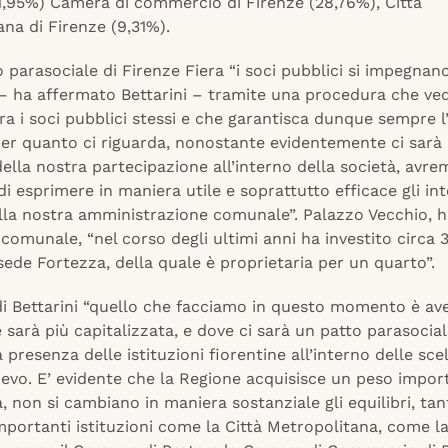
1,95%) Camera di commercio di Firenze (28,76%), Città
na di Firenze (9,31%).
o parasociale di Firenze Fiera “i soci pubblici si impegnan
– ha affermato Bettarini – tramite una procedura che ved
a i soci pubblici stessi e che garantisca dunque sempre l
per quanto ci riguarda, nonostante evidentemente ci sarà
della nostra partecipazione all’interno della società, avr
 di esprimere in maniera utile e soprattutto efficace gli inte
ella nostra amministrazione comunale”. Palazzo Vecchio, h
 comunale, “nel corso degli ultimi anni ha investito circa 3
sede Fortezza, della quale è proprietaria per un quarto”.
 di Bettarini “quello che facciamo in questo momento è av
 sarà più capitalizzata, e dove ci sarà un patto parasocia
a presenza delle istituzioni fiorentine all’interno delle scel
ievo. E’ evidente che la Regione acquisisce un peso impo
a, non si cambiano in maniera sostanziale gli equilibri, tan
mportanti istituzioni come la Città Metropolitana, come l