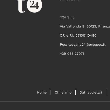
T24 S.r.l.
Via Valfonda 9, 50123, Firenz
CF. e P.I. 07100110480
Pec:
toscana24@ergopec.it
+39 055 27071
Home
Chi siamo
Dati societari