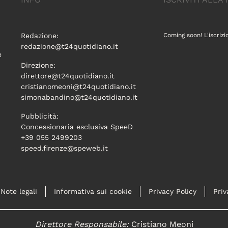
Redazione:
Coming soon! L'iscrizi
redazione@t24quotidiano.it
e
Direzione:
direttore@t24quotidiano.it
cristianomeoni@t24quotidiano.it
simonabandino@t24quotidiano.it
Pubblicità:
Concessionaria esclusiva SpeeD
+39 055 2499203
speed.firenze@speweb.it
Note legali
Informativa sui cookie
Privacy Policy
Priv
Direttore Responsabile:
Cristiano Meoni