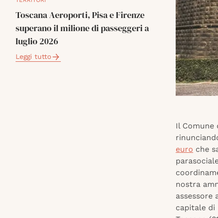
TERRITORI
Toscana Aeroporti, Pisa e Firenze
superano il milione di passeggeri a
luglio 2026
Leggi tutto
Il Comune d
rinunciando
euro
che sa
parasocial
coordinamen
nostra ammi
assessore a
capitale di