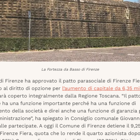
La Fortezza da Basso di Firenze
i Firenze ha approvato il patto parasociale di Firenze Fie
 al diritto di opzione per
l’aumento di capitale da 6,35 mil
rà coperto integralmente dalla Regione Toscana. “Il patt
e ha una funzione importante perché ha una funzione di
to della società e direi anche una funzione di garanzia 
nistrazione”, ha spiegato in Consiglio comunale Giovanni 
lle partecipate. A oggi il Comune di Firenze detiene il 9,2
 Firenze Fiera, quota che lo rende il quarto azionista dop