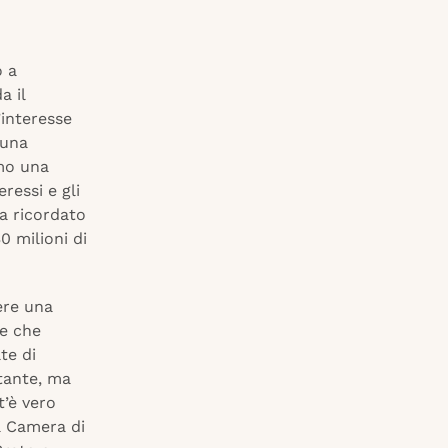
o a
a il
’interesse
 una
emo una
ressi e gli
a ricordato
0 milioni di
ere una
le che
te di
rtante, ma
t’è vero
a Camera di