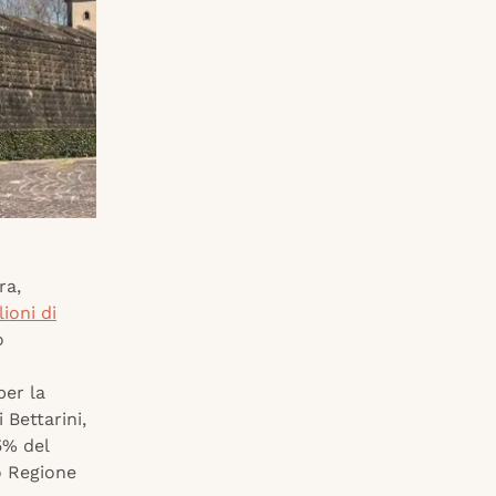
ra,
ioni di
o
per la
Bettarini,
5% del
o Regione