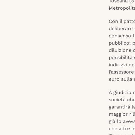
Toscana (3
Metropolita
Con il patt
deliberare 
consenso tr
pubblico; 
diluizione 
possibilità
indirizzi d
l’assessore
euro sulla 
A giudizio
società che
garantirà l
maggior ril
già lo avev
che altre i