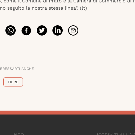
 come il Comune di Prato e la Camera di Commercio di P
no seguito la nostra stessa linea”. (lt)
TERESSARTI ANCHE
FIERE
INFO
ISCRIVITI ALL