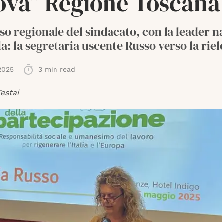
ova” Regione Toscana
o regionale del sindacato, con la leader n
: la segretaria uscente Russo verso la riel
2025
3
min read
estai