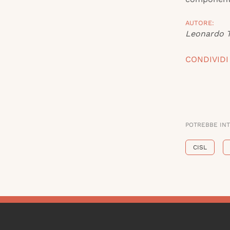
AUTORE:
Leonardo T
CONDIVIDI
POTREBBE IN
CISL