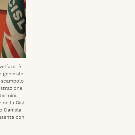
welfare: è
ia generale
mo scampolo
istrazione
termini.
 della Cisl
to Daniela
resente con