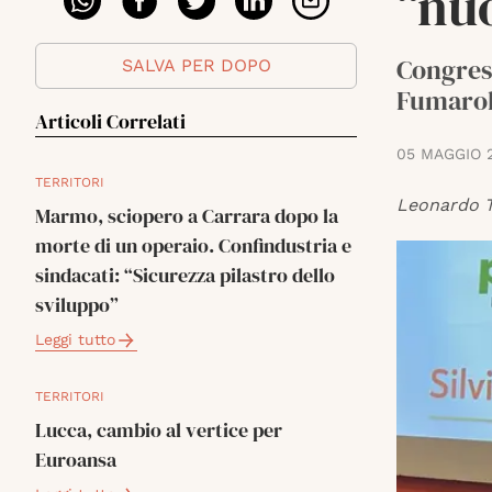
“nu
Congress
SALVA PER DOPO
Fumarola
Articoli Correlati
05 MAGGIO 
TERRITORI
Leonardo T
Marmo, sciopero a Carrara dopo la
morte di un operaio. Confindustria e
sindacati: “Sicurezza pilastro dello
sviluppo”
Leggi tutto
TERRITORI
Lucca, cambio al vertice per
Euroansa