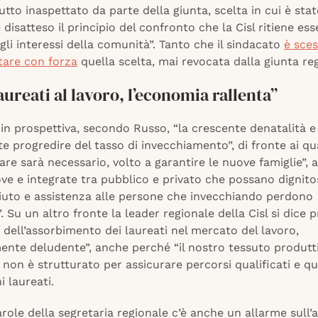
tutto inaspettato da parte della giunta, scelta in cui è sta
disatteso il principio del confronto che la Cisl ritiene ess
gli interessi della comunità”. Tanto che il sindacato
è sces
tare con forza
quella scelta, mai revocata dalla giunta re
aureati al lavoro, l’economia rallenta”
n prospettiva, secondo Russo, “la crescente denatalità e 
 progredire del tasso di invecchiamento”, di fronte ai qu
re sarà necessario, volto a garantire le nuove famiglie”,
ve e integrate tra pubblico e privato che possano digni
aiuto e assistenza alle persone che invecchiando perdono
 Su un altro fronte la leader regionale della Cisl si dice
o dell’assorbimento dei laureati nel mercato del lavoro,
nte deludente”, anche perché “il nostro tessuto produtt
 non è strutturato per assicurare percorsi qualificati e qua
i laureati.
role della segretaria regionale c’è anche un allarme sul