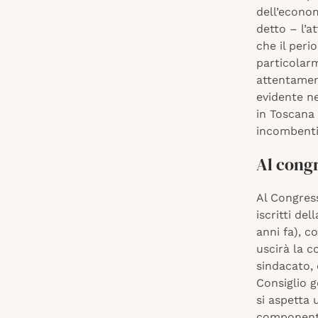
dell’econom
detto – l’a
che il peri
particolar
attentament
evidente n
in Toscana 
incombenti
Al congr
Al Congres
iscritti de
anni fa), co
uscirà la c
sindacato, 
Consiglio g
si aspetta 
componenti