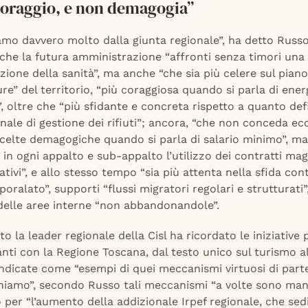
coraggio, e non demagogia”
amo davvero molto dalla giunta regionale”, ha detto Russo
che la futura amministrazione “affronti senza timori una 
zione della sanità”, ma anche “che sia più celere sul piano
ure” del territorio, “più coraggiosa quando si parla di ener
”, oltre che “più sfidante e concreta rispetto a quanto def
nale di gestione dei rifiuti”; ancora, “che non conceda ecc
scelte demagogiche quando si parla di salario minimo”, ma
 in ogni appalto e sub-appalto l’utilizzo dei contratti m
tivi”, e allo stesso tempo “sia più attenta nella sfida cont
poralato”, supporti “flussi migratori regolari e strutturati”,
delle aree interne “non abbandonandole”.
to la leader regionale della Cisl ha ricordato le iniziative 
nti con la Regione Toscana, dal testo unico sul turismo a
 indicate come “esempi di quei meccanismi virtuosi di par
hiamo”, secondo Russo tali meccanismi “a volte sono man
per “l’aumento della addizionale Irpef regionale, che sedi