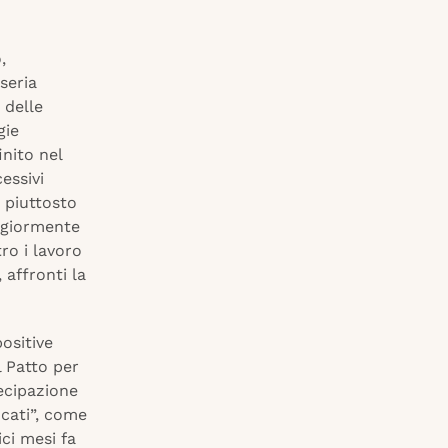
,
seria
 delle
gie
inito nel
essivi
 piuttosto
aggiormente
ro i lavoro
 affronti la
positive
l Patto per
tecipazione
cati”, come
ci mesi fa