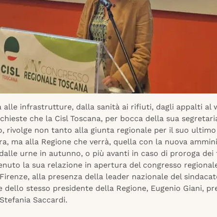
 alle infrastrutture, dalla sanità ai rifiuti, dagli appalti al 
 richieste che la Cisl Toscana, per bocca della sua segretar
o, rivolge non tanto alla giunta regionale per il suo ulti
ura, ma alla Regione che verrà, quella con la nuova ammin
dalle urne in autunno, o più avanti in caso di proroga dei 
nuto la sua relazione in apertura del congresso regionale
Firenze, alla presenza della leader nazionale del sindaca
 dello stesso presidente della Regione, Eugenio Giani, p
 Stefania Saccardi.