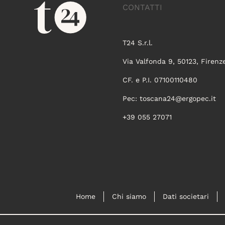
CONTATTI
T24 S.r.l.
Via Valfonda 9, 50123, Firenz
CF. e P.I. 07100110480
Pec:
toscana24@ergopec.it
+39 055 27071
Home
Chi siamo
Dati societari