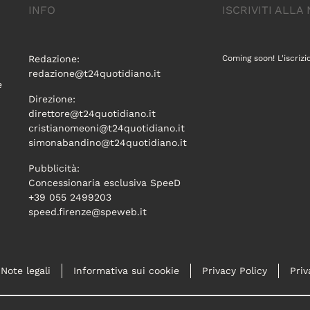
INFO
ISCRIVITI ALL
Redazione:
Coming soon! L'iscrizi
redazione@t24quotidiano.it
e
Direzione:
direttore@t24quotidiano.it
cristianomeoni@t24quotidiano.it
simonabandino@t24quotidiano.it
Pubblicità:
Concessionaria esclusiva SpeeD
+39 055 2499203
speed.firenze@speweb.it
Note legali
Informativa sui cookie
Privacy Policy
Priv