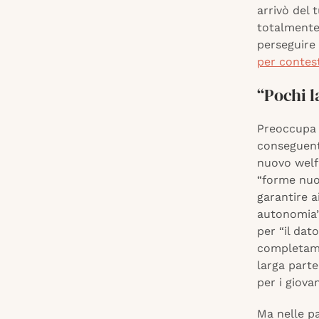
arrivò del 
totalmente 
perseguire 
per contes
“Pochi l
Preoccupa i
conseguente
nuovo welfa
“forme nuo
garantire 
autonomia”.
per “il dat
completame
larga parte
per i giovan
Ma nelle pa