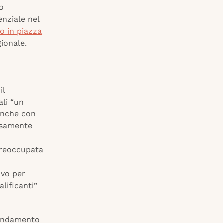
to
enziale nel
o in piazza
gionale.
il
ali “un
 anche con
tosamente
 preoccupata
ivo per
lificanti”
l’andamento