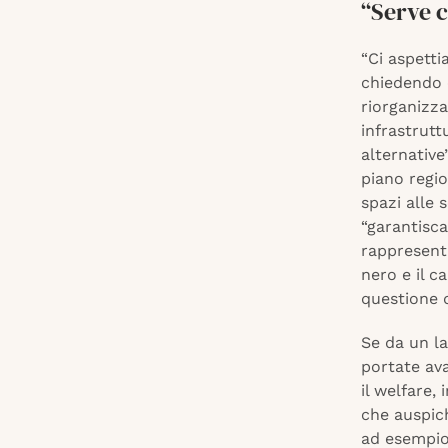
“Serve 
“Ci aspetti
chiedendo 
riorganizza
infrastrutt
alternative
piano regio
spazi alle 
“garantisca
rappresenta
nero e il ca
questione 
Se da un la
portate ava
il welfare,
che auspic
ad esempio 