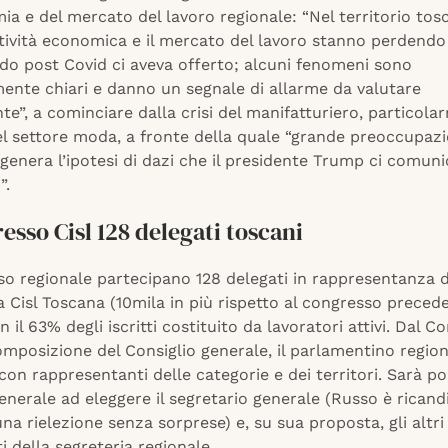
ia e del mercato del lavoro regionale: “Nel territorio to
ttività economica e il mercato del lavoro stanno perdendo
odo post Covid ci aveva offerto; alcuni fenomeni sono
mente chiari e danno un segnale di allarme da valutare
e”, a cominciare dalla crisi del manifatturiero, particol
el settore moda, a fronte della quale “grande preoccupaz
genera l’ipotesi di dazi che il presidente Trump ci comu
”.
esso Cisl 128 delegati toscani
so regionale partecipano 128 delegati in rappresentanza d
lla Cisl Toscana (10mila in più rispetto al congresso preced
n il 63% degli iscritti costituito da lavoratori attivi. Dal 
omposizione del Consiglio generale, il parlamentino region
con rappresentanti delle categorie e dei territori. Sarà poi
enerale ad eleggere il segretario generale (Russo è ricandi
una rielezione senza sorprese) e, su sua proposta, gli altri
 della segreteria regionale.