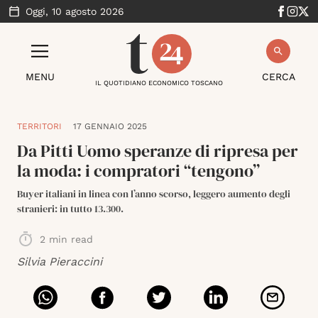
Oggi,
10 agosto 2026
MENU
CERCA
IL QUOTIDIANO ECONOMICO TOSCANO
TERRITORI
17 GENNAIO 2025
Da Pitti Uomo speranze di ripresa per
la moda: i compratori “tengono”
Buyer italiani in linea con l’anno scorso, leggero aumento degli
stranieri: in tutto 13.300.
2
min read
Silvia Pieraccini