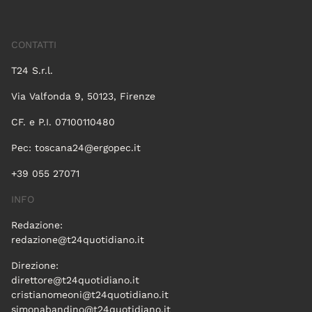
CONTATTI
T24 S.r.l.
Via Valfonda 9, 50123, Firenze
CF. e P.I. 07100110480
Pec:
toscana24@ergopec.it
+39 055 27071
INFO
Redazione:
redazione@t24quotidiano.it
Direzione:
direttore@t24quotidiano.it
cristianomeoni@t24quotidiano.it
simonabandino@t24quotidiano.it