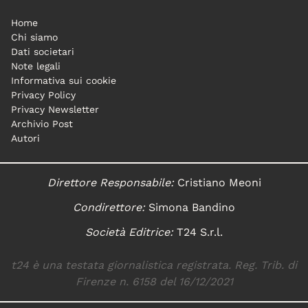
Home
Chi siamo
Dati societari
Note legali
Informativa sui cookie
Privacy Policy
Privacy Newsletter
Archivio Post
Autori
Direttore Responsabile:
Cristiano Meoni
Condirettore:
Simona Bandino
Società Editrice:
T24 S.r.l.
t24 è una testata giornalistica registrata. Reg. Trib. di
Firenze n. 6158 del 16/12/2021