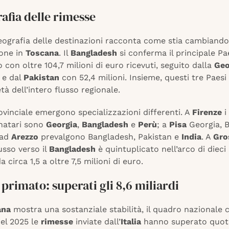
afia delle rimesse
eografia delle destinazioni racconta come stia cambiando
ione in
Toscana
. Il
Bangladesh
si conferma il principale Pa
o con oltre 104,7 milioni di euro ricevuti, seguito dalla
Geo
i e dal
Pakistan
con 52,4 milioni. Insieme, questi tre Paes
tà dell’intero flusso regionale.
rovinciale emergono specializzazioni differenti. A
Firenze
i
inatari sono
Georgia
,
Bangladesh
e
Perù
; a
Pisa
Georgia, 
 ad
Arezzo
prevalgono Bangladesh, Pakistan e
India
. A
Gro
lusso verso il
Bangladesh
è quintuplicato nell’arco di dieci 
 circa 1,5 a oltre 7,5 milioni di euro.
a primato: superati gli 8,6 miliardi
ana
mostra una sostanziale stabilità, il quadro nazionale 
Nel 2025 le
rimesse
inviate dall’
Italia
hanno superato quot