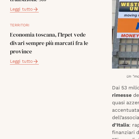
Leggi tutto
TERRITORI
Economia toscana, l’Irpet vede
divari sempre più marcati fra le
province
Leggi tutto
Un "mon
Dai 53 mili
rimesse
deg
quasi azzer
accentuata
dell’assoc
d’Italia
: ra
finanziari 