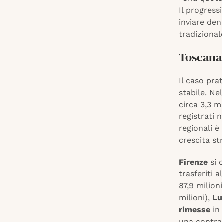
Il progress
inviare den
tradizional
Toscana 
Il caso pra
stabile. Ne
circa 3,3 m
registrati 
regionali 
crescita st
Firenze
si 
trasferiti 
87,9 milion
milioni),
Lu
rimesse
in
una contr