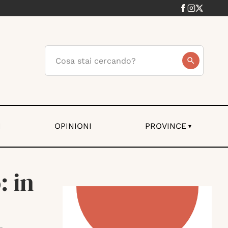
I
OPINIONI
PROVINCE
▾
: in