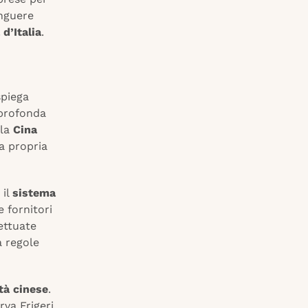
inguere
d’Italia
.
spiega
 profonda
 la
Cina
a propria
 il
sistema
e fornitori
ettuate
a regole
tà cinese
.
rva Frigeri.