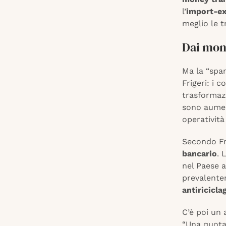
l’
import-ex
meglio le t
Dai mon
Ma la “spar
Frigeri: i 
trasformaz
sono aumen
operatività
Secondo Fri
bancario
. 
nel Paese a
prevalentem
antiricicla
C’è poi un 
“Una quota 