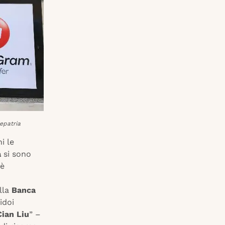
repatria
i le
a
si sono
 è
ella
Banca
idoi
Cian Liu
” –