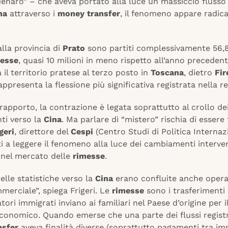
enaro” – che aveva portato alla luce un massiccio flusso 
na
attraverso i
money transfer
, il fenomeno appare radic
lla provincia di
Prato
sono partiti complessivamente 56,8 
esse
, quasi 10 milioni in meno rispetto all’anno preceden
 il territorio pratese al terzo posto in
Toscana
, dietro
Fir
appresenta la flessione più significativa registrata nella r
rapporto, la contrazione è legata soprattutto al crollo de
ti verso la
Cina
. Ma parlare di “mistero” rischia di essere
geri
, direttore del
Cespi
(Centro Studi di Politica Internaz
tti a leggere il fenomeno alla luce dei cambiamenti interve
i nel mercato delle
rimesse
.
nelle statistiche verso la
Cina
erano confluite anche opera
erciale”, spiega Frigeri. Le
rimesse
sono i trasferimenti
atori immigrati inviano ai familiari nel Paese d’origine per i
conomico. Quando emerse che una parte dei flussi registr
nsfer
aveva finalità diverse (soprattutto pagamenti tra im