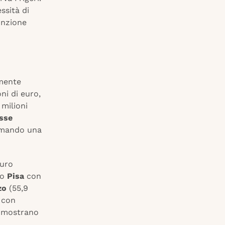
ssità di
unzione
lmente
oni di euro,
 milioni
sse
ermando una
euro
no
Pisa
con
zo
(55,9
e con
 mostrano