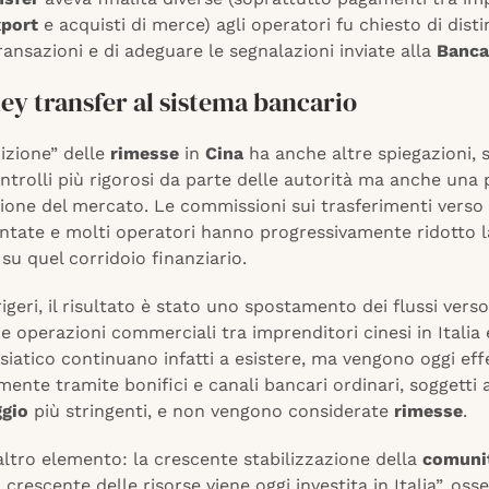
port
e acquisti di merce) agli operatori fu chiesto di dist
ransazioni e di adeguare le segnalazioni inviate alla
Banca 
ey transfer al sistema bancario
izione” delle
rimesse
in
Cina
ha anche altre spiegazioni, 
controlli più rigorosi da parte delle autorità ma anche una
ione del mercato. Le commissioni sui trasferimenti verso
tate e molti operatori hanno progressivamente ridotto l
 su quel corridoio finanziario.
geri, il risultato è stato uno spostamento dei flussi verso
Le operazioni commerciali tra imprenditori cinesi in Italia 
siatico continuano infatti a esistere, ma vengono oggi eff
ente tramite bonifici e canali bancari ordinari, soggetti 
ggio
più stringenti, e non vengono considerate
rimesse
.
altro elemento: la crescente stabilizzazione della
comuni
crescente delle risorse viene oggi investita in Italia”, osse