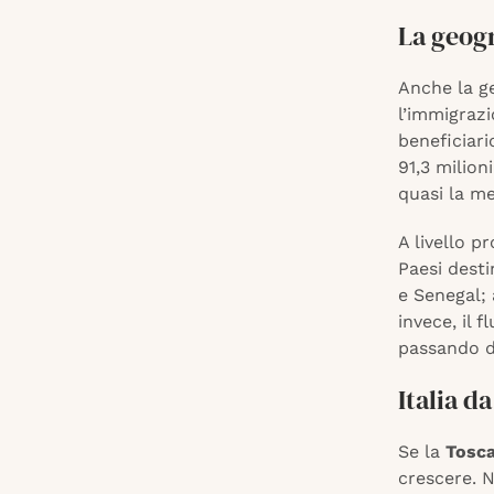
La geogr
Anche la g
l’immigraz
beneficiari
91,3 milion
quasi la me
A livello p
Paesi dest
e Senegal;
invece, il f
passando da
Italia d
Se la
Tosc
crescere. 