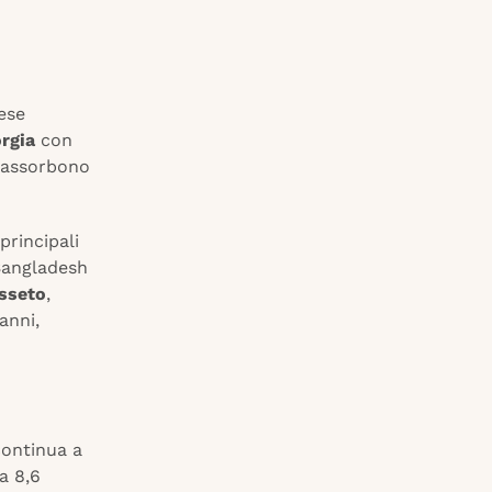
ese
rgia
con
i assorbono
 principali
Bangladesh
sseto
,
anni,
continua a
a 8,6