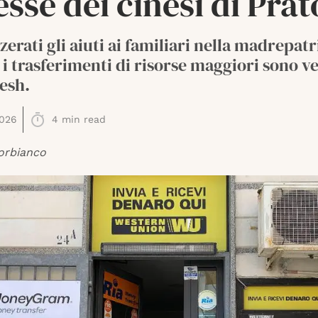
sse dei cinesi di Prat
zerati gli aiuti ai familiari nella madrepatr
i trasferimenti di risorse maggiori sono ve
esh.
2026
4
min read
orbianco