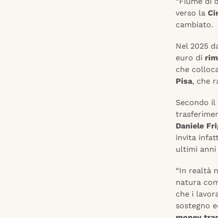
“Fiume di d
verso la
Ci
cambiato.
Nel 2025 da
euro di
rim
che colloca
Pisa
, che r
Secondo il 
trasferimen
Daniele Fri
invita infa
ultimi ann
“In realtà 
natura comm
che i lavor
sostegno e
money tra