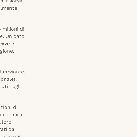
di risorse
almente
milioni di
te. Un dato
enze
e
egione.
i
 fuorviante.
ionale),
nuti negli
zioni di
 di denaro
l loro
ati dai
prese per