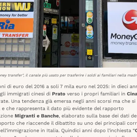
ey transfer", il canale più usato per trasferire i soldi ai familiari nella mad
oni di euro del 2016 a soli 7 mila euro nel 2025: in dieci ann
li immigrati cinesi di
Prato
verso i propri familiari in
Cin
ate. Una tendenza già emersa negli anni scorsi ma che si
 e che rappresenta il dato più evidente del rapporto
iazione
Migranti e Banche
, elaborato sulla base dei dati d
pporto che riaccende il dibattito su uno dei principali corr
dell’immigrazione in Italia. Quindici anni dopo l’inchiesta “