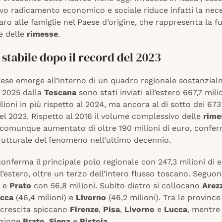
ivo radicamento economico e sociale riduce infatti la nece
aro alle famiglie nel Paese d’origine, che rappresenta la f
e delle
rimesse
.
stabile dopo il record del 2023
tese emerge all’interno di un quadro regionale sostanzia
l 2025 dalla
Toscana
sono stati inviati all’estero 667,7 mili
ilioni in più rispetto al 2024, ma ancora al di sotto dei 673
nel 2023. Rispetto al 2016 il volume complessivo delle
rime
è comunque aumentato di oltre 190 milioni di euro, conf
rutturale del fenomeno nell’ultimo decennio.
conferma il principale polo regionale con 247,3 milioni di 
all’estero, oltre un terzo dell’intero flusso toscano. Seguo
i e
Prato
con 56,8 milioni. Subito dietro si collocano
Arez
cca
(46,4 milioni) e
Livorno
(46,2 milioni). Tra le provinc
 crescita spiccano
Firenze
,
Pisa
,
Livorno
e
Lucca
, mentre
azione
Prato
,
Siena
e
Pistoia
.