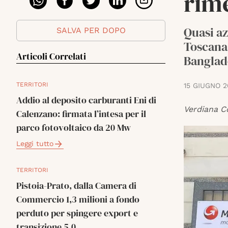
rime
Quasi az
SALVA PER DOPO
Toscana 
Articoli Correlati
Banglad
TERRITORI
15 GIUGNO 
Addio al deposito carburanti Eni di
Verdiana C
Calenzano: firmata l’intesa per il
parco fotovoltaico da 20 Mw
Leggi tutto
TERRITORI
Pistoia-Prato, dalla Camera di
Commercio 1,3 milioni a fondo
perduto per spingere export e
transizione 5.0