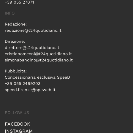
+39 055 27071
INFO
Redazione:
redazione@t24quotidiano.it
Direzione:
direttore@t24quotidiano.it
cristianomeoni@t24quotidiano.it
simonabandino@t24quotidiano.it
Pubblicità:
Concessionaria esclusiva SpeeD
+39 055 2499203
speed.firenze@speweb.it
FOLLOW US
FACEBOOK
INSTAGRAM