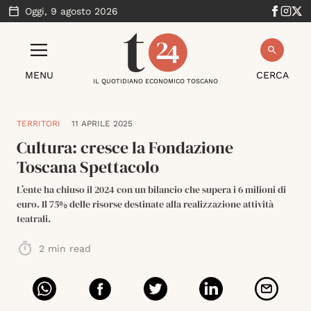
Oggi,
9 agosto 2026
MENU
CERCA
IL QUOTIDIANO ECONOMICO TOSCANO
TERRITORI
11 APRILE 2025
Cultura: cresce la Fondazione
Toscana Spettacolo
L’ente ha chiuso il 2024 con un bilancio che supera i 6 milioni di
euro. Il 75% delle risorse destinate alla realizzazione attività
teatrali.
2
min read