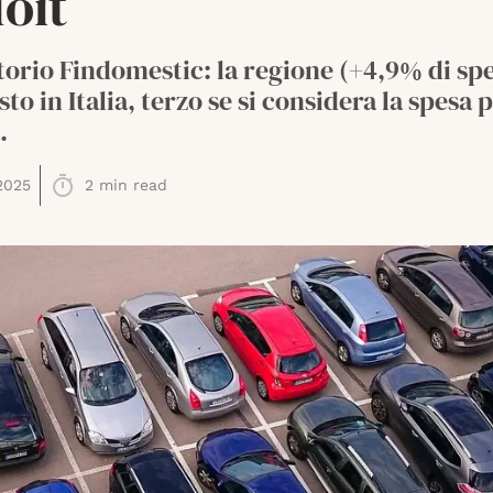
oit
orio Findomestic: la regione (+4,9% di spe
sto in Italia, terzo se si considera la spesa 
.
2025
2
min read