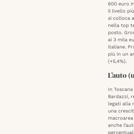
600 euro in
il livello 
si colloca 
nella top t
posto. Gros
ai 3 mila e
italiane. P
più in un a
(+5,4%).
L’auto (
In Toscana
Bardazzi, 
legati alla
una crescit
macroarea d
anche l’aut
percentuali