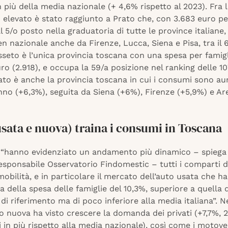
 più della media nazionale (+ 4,6% rispetto al 2023). Fra l
più elevato è stato raggiunto a Prato che, con 3.683 euro pe
al 5/o posto nella graduatoria di tutte le province italiane,
en nazionale anche da Firenze, Lucca, Siena e Pisa, tra il 6
seto è l’unica provincia toscana con una spesa per famigl
uro (2.918), e occupa la 59/a posizione nel ranking delle 1
rato è anche la provincia toscana in cui i consumi sono au
nno (+6,3%), seguita da Siena (+6%), Firenze (+5,9%) e A
usata e nuova) traina i consumi in Toscana
 “hanno evidenziato un andamento più dinamico – spiega
responsabile Osservatorio Findomestic – tutti i comparti
 mobilità, e in particolare il mercato dell’auto usata che ha
a della spesa delle famiglie del 10,3%, superiore a quella 
i riferimento ma di poco inferiore alla media italiana”. N
o nuova ha visto crescere la domanda dei privati (+7,7%, 2
 in più rispetto alla media nazionale), così come i motove