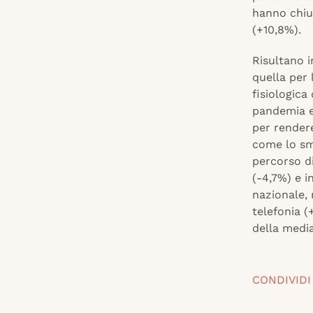
hanno chiu
(+10,8%).
Risultano i
quella per
fisiologic
pandemia e 
per rendere
come lo sm
percorso d
(-4,7%) e i
nazionale, 
telefonia 
della media
CONDIVIDI