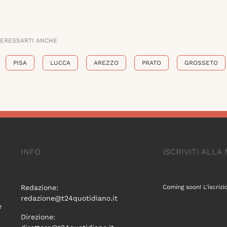
TERESSARTI ANCHE
PISA
LUCCA
AREZZO
PRATO
GROSSETO
INFO
ISCRIVITI ALL
Redazione:
Coming soon! L'iscrizi
redazione@t24quotidiano.it
e
Direzione: