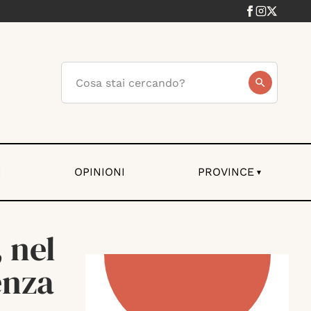
I
OPINIONI
PROVINCE
▾
 nel
enza