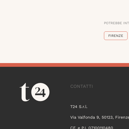
POTREBBE IN
FIRENZE
CONTATTI
T24 S.r.l.
Via Valfonda 9, 50123, Firenz
CF. e P.I. 07100110480