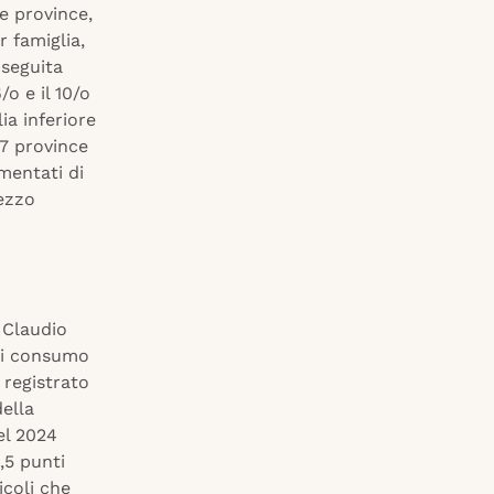
e province,
r famiglia,
 seguita
/o e il 10/o
ia inferiore
07 province
mentati di
rezzo
 Claudio
 di consumo
 registrato
della
el 2024
,5 punti
icoli che