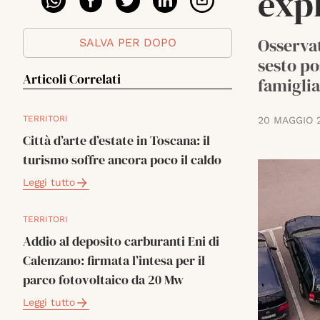
expl
Osservat
SALVA PER DOPO
sesto po
Articoli Correlati
famiglia
TERRITORI
20 MAGGIO 
Città d’arte d’estate in Toscana: il
turismo soffre ancora poco il caldo
Leggi tutto
TERRITORI
Addio al deposito carburanti Eni di
Calenzano: firmata l’intesa per il
parco fotovoltaico da 20 Mw
Leggi tutto