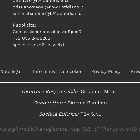
direttore@t24quotidiano.it
cristianomeoni@t24quotidiano.it
simonabandino@t24quotidiano.it
Pubblicità:
Concessionaria esclusiva SpeeD
+39 055 2499203
speed.firenze@speweb.it
Note legali
Informativa sui cookie
Privacy Policy
Priv
Direttore Responsabile:
Cristiano Meoni
Condirettore:
Simona Bandino
Società Editrice:
T24 S.r.l.
tata giornalistica registrata. Reg. Trib. di Firenze n. 6158 