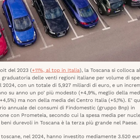
oit del 2023 (
+11%, al top in Italia
), la Toscana si colloca a
 graduatoria delle venti regioni italiane per volume di spe
l 2024, con un totale di 5,927 miliardi di euro, e un incre
no su anno un po’ più modesto (+4,9%, meglio della med
+4,5%) ma non della media del Centro Italia (+5,1%). E’ qu
orio annuale dei consumi di Findomestic (gruppo Bnp) in
ione con Prometeia, secondo cui la spesa media per nucle
 beni durevoli in Toscana è la terza più grande nel Paese.
e toscane, nel 2024, hanno investito mediamente 3.520 eur