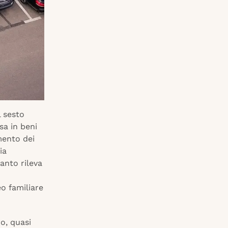
l sesto
sa in beni
mento dei
ia
anto rileva
o familiare
o, quasi