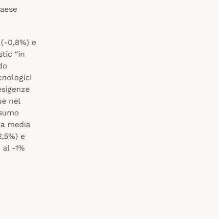
Paese
i (-0,8%) e
tic “in
do
cnologici
esigenze
ue nel
nsumo
la media
2,5%) e
 al -1%