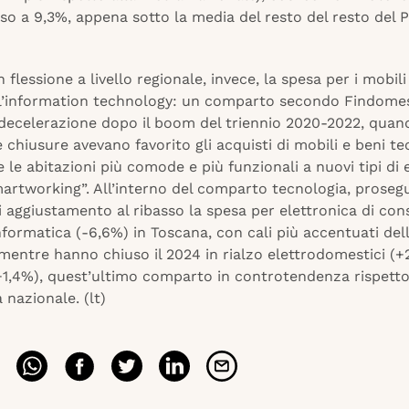
so a 9,3%, appena sotto la media del resto del resto del 
n flessione a livello regionale, invece, la spesa per i mobil
 l’information technology: un comparto secondo Findomes
a decelerazione dopo il boom del triennio 2020-2022, quan
chiusure avevano favorito gli acquisti di mobili e beni te
 le abitazioni più comode e più funzionali a nuovi tipi di 
artworking”. All’interno del comparto tecnologia, proseg
i aggiustamento al ribasso la spesa per elettronica di co
nformatica (-6,6%) in Toscana, con cali più accentuati del
mentre hanno chiuso il 2024 in rialzo elettrodomestici (+
(+1,4%), quest’ultimo comparto in controtendenza rispetto
 nazionale. (lt)