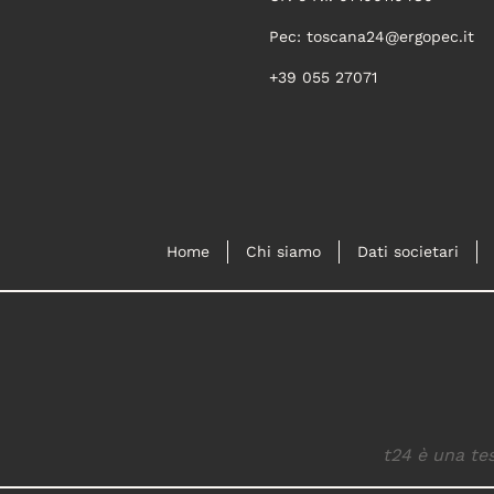
Pec:
toscana24@ergopec.it
+39 055 27071
Home
Chi siamo
Dati societari
t24 è una tes