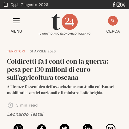
Oggi,
7 agosto 2026
MENU
CERCA
IL QUOTIDIANO ECONOMICO TOSCANO
TERRITORI
01 APRILE 2026
Coldiretti fa i conti con la guerra:
pesa per 130 milioni di euro
sull’agricoltura toscana
A Firenze l’assemblea dell’associazione con 4mila coltivatori
mobilitati, i vertici nazionali e il ministro Lollobrigida.
3
min read
Leonardo Testai