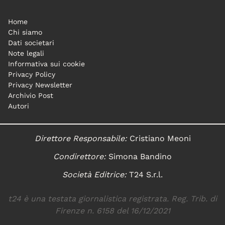
Home
Chi siamo
Dati societari
Note legali
Informativa sui cookie
Privacy Policy
Privacy Newsletter
Archivio Post
Autori
Direttore Responsabile:
Cristiano Meoni
Condirettore:
Simona Bandino
Società Editrice:
T24 S.r.l.
t24 è una testata giornalistica registrata. Reg. Trib. di
Firenze n. 6158 del 16/12/2021