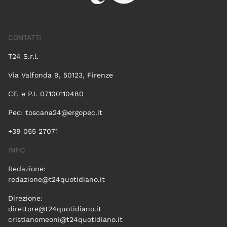
CONTATTI
T24 S.r.l.
Via Valfonda 9, 50123, Firenze
CF. e P.I. 07100110480
Pec:
toscana24@ergopec.it
+39 055 27071
INFO
Redazione:
redazione@t24quotidiano.it
Direzione:
direttore@t24quotidiano.it
cristianomeoni@t24quotidiano.it