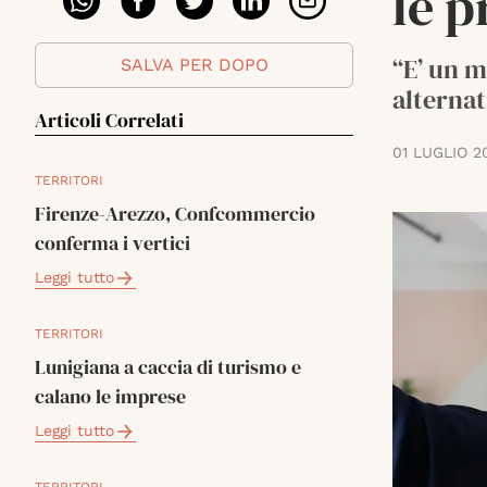
le p
“E’ un m
SALVA PER DOPO
alternat
Articoli Correlati
01 LUGLIO 2
TERRITORI
Firenze-Arezzo, Confcommercio
conferma i vertici
Leggi tutto
TERRITORI
Lunigiana a caccia di turismo e
calano le imprese
Leggi tutto