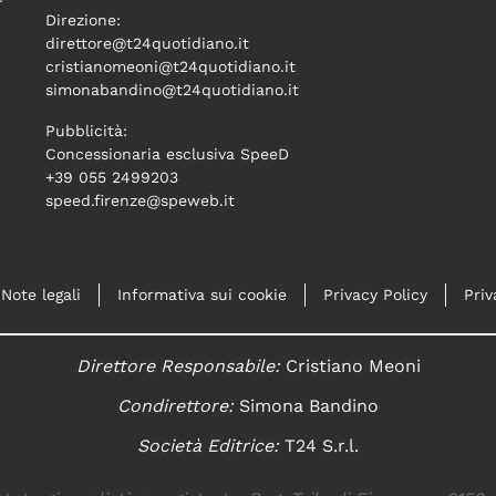
Direzione:
direttore@t24quotidiano.it
cristianomeoni@t24quotidiano.it
simonabandino@t24quotidiano.it
Pubblicità:
Concessionaria esclusiva SpeeD
+39 055 2499203
speed.firenze@speweb.it
Note legali
Informativa sui cookie
Privacy Policy
Priv
Direttore Responsabile:
Cristiano Meoni
Condirettore:
Simona Bandino
Società Editrice:
T24 S.r.l.