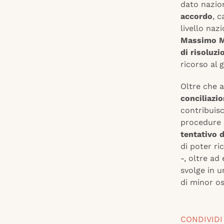
dato nazion
accordo
, c
livello nazi
Massimo M
di risoluzi
ricorso al 
Oltre che a
conciliazi
contribuis
procedure e
tentativo d
di poter ri
-, oltre ad
svolge in 
di minor os
CONDIVIDI