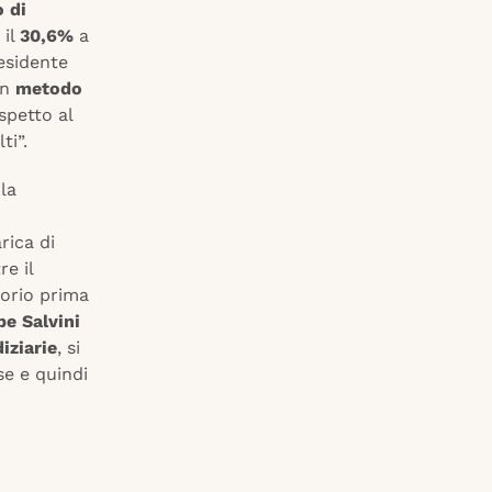
 di
 il
30,6%
a
esidente
un
metodo
spetto al
ti”.
la
rica di
e il
torio prima
pe Salvini
iziarie
, si
e e quindi