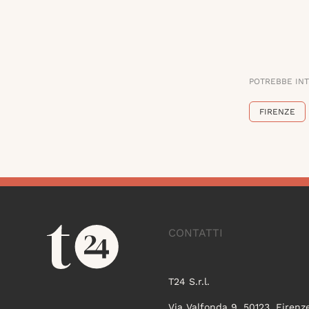
POTREBBE IN
FIRENZE
CONTATTI
T24 S.r.l.
Via Valfonda 9, 50123, Firenz