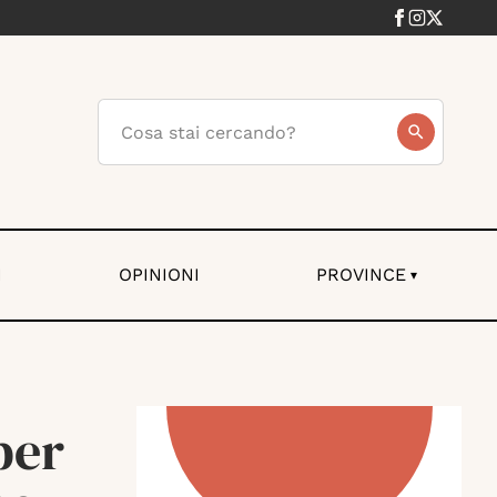
I
OPINIONI
PROVINCE
▾
per