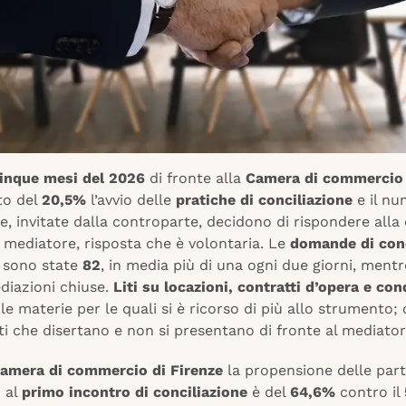
cinque mesi del 2026
di fronte alla
Camera di commercio 
to del
20,5%
l’avvio delle
pratiche di conciliazione
e il nu
, invitate dalla controparte, decidono di rispondere alla
l mediatore, risposta che è volontaria. Le
domande di conc
 sono state
82
, in media più di una ogni due giorni, ment
diazioni chiuse.
Liti su locazioni, contratti d’opera e co
le materie per le quali si è ricorso di più allo strumento;
ti che disertano e non si presentano di fronte al mediator
amera di commercio di Firenze
la propensione delle part
i al
primo incontro di conciliazione
è del
64,6%
contro il