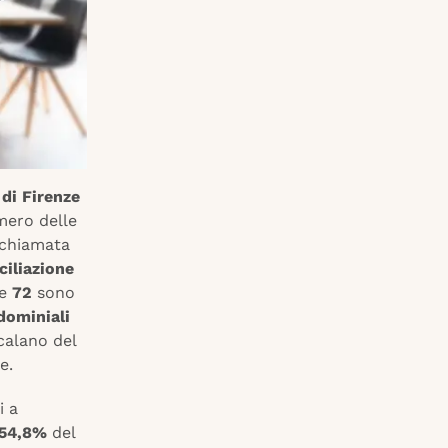
di Firenze
mero delle
 chiamata
iliazione
re
72
sono
ndominiali
 calano del
e.
i a
54,8%
del