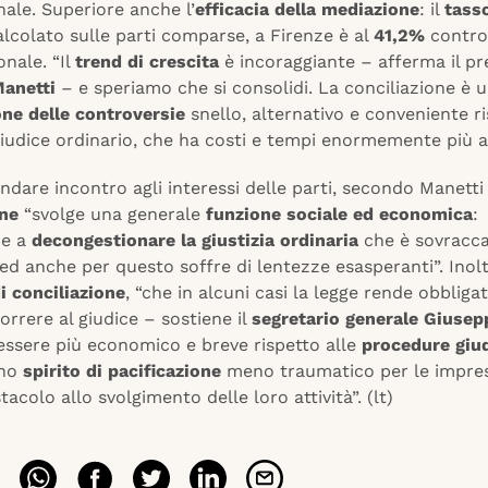
ale. Superiore anche l’
efficacia della mediazione
: il
tasso
alcolato sulle parti comparse, a Firenze è al
41,2%
contro
onale. “Il
trend di crescita
è incoraggiante – afferma il pr
anetti
– e speriamo che si consolidi. La conciliazione è 
one delle controversie
snello, alternativo e conveniente ri
giudice ordinario, che ha costi e tempi enormemente più al
ndare incontro agli interessi delle parti, secondo Manetti 
one
“svolge una generale
funzione sociale ed economica
:
ce a
decongestionare la giustizia ordinaria
che è sovracca
d anche per questo soffre di lentezze esasperanti”. Inoltr
i conciliazione
, “che in alcuni casi la legge rende obbliga
correre al giudice – sostiene il
segretario generale Giusep
 essere più economico e breve rispetto alle
procedure giud
uno
spirito di pacificazione
meno traumatico per le impres
tacolo allo svolgimento delle loro attività”. (lt)