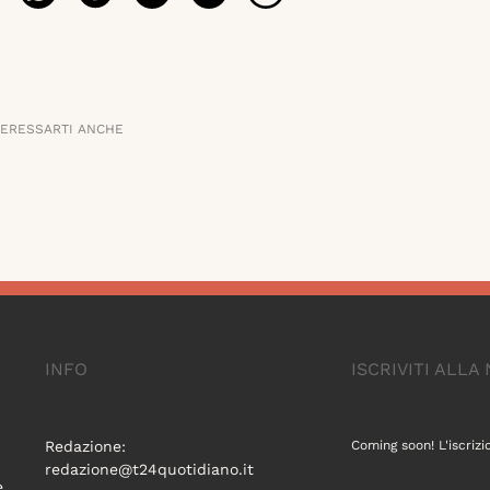
TERESSARTI ANCHE
INFO
ISCRIVITI ALL
Redazione:
Coming soon! L'iscrizi
redazione@t24quotidiano.it
e