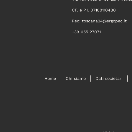
CF. e P.I. 07100110480
Pec:
toscana24@ergopec.it
+39 055 27071
Home
Chi siamo
Dati societari