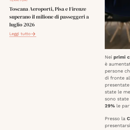
TERRITORI
Toscana Aeroporti, Pisa e Firenze
superano il milione di passeggeri a
luglio 2026
Leggi tutto
Nei
primi 
è aumenta
persone che
di fronte a
presentate
state le me
sono state 
29%
le par
Presso la
C
presentars