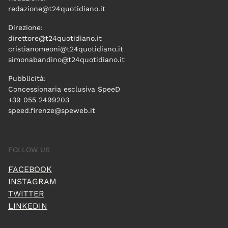
redazione@t24quotidiano.it
Direzione:
direttore@t24quotidiano.it
cristianomeoni@t24quotidiano.it
simonabandino@t24quotidiano.it
Pubblicità:
Concessionaria esclusiva SpeeD
+39 055 2499203
speed.firenze@speweb.it
FOLLOW US
FACEBOOK
INSTAGRAM
TWITTER
LINKEDIN