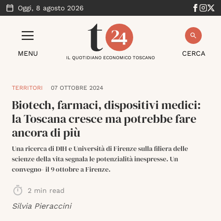
Oggi,
8 agosto 2026
MENU
CERCA
IL QUOTIDIANO ECONOMICO TOSCANO
TERRITORI
07 OTTOBRE 2024
Biotech, farmaci, dispositivi medici:
la Toscana cresce ma potrebbe fare
ancora di più
Una ricerca di DIH e Università di Firenze sulla filiera delle
scienze della vita segnala le potenzialità inespresse. Un
convegno- il 9 ottobre a Firenze.
2
min read
Silvia Pieraccini