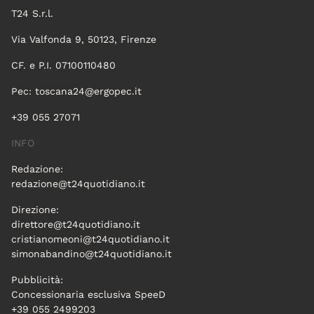
T24 S.r.l.
Via Valfonda 9, 50123, Firenze
CF. e P.I. 07100110480
Pec:
toscana24@ergopec.it
+39 055 27071
INFO
Redazione:
redazione@t24quotidiano.it
Direzione:
direttore@t24quotidiano.it
cristianomeoni@t24quotidiano.it
simonabandino@t24quotidiano.it
Pubblicità:
Concessionaria esclusiva SpeeD
+39 055 2499203