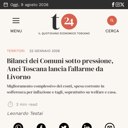
Oggi,
9 agosto 2026
MENU
CERCA
IL QUOTIDIANO ECONOMICO TOSCANO
TERRITORI
22 GENNAIO 2026
Bilanci dei Comuni sotto pressione,
Anci Toscana lancia l’allarme da
Livorno
Miglioramento complessivo dei conti, spesa corrente in
sofferenza per inflazione e tagli, soprattutto su welfare e casa.
3
min read
Leonardo Testai