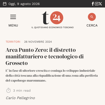
Oggi,
9 agosto 2026
MENU
CERCA
IL QUOTIDIANO ECONOMICO TOSCANO
TERRITORI
26 NOVEMBRE 2024
Area Punto Zero: il distretto
manifatturiero e tecnologico di
Grosseto
E’ in fase di ulteriore crescita e coniuga lo sviluppo industriale
della città toscana alla riqualificazione di una zona alla periferia
del capoluogo maremmano.
3
min read
Carlo Pellegrino