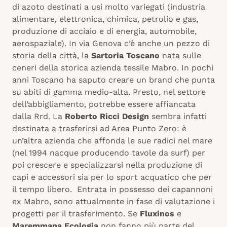
di azoto destinati a usi molto variegati (industria
alimentare, elettronica, chimica, petrolio e gas,
produzione di acciaio e di energia, automobile,
aerospaziale). In via Genova c’è anche un pezzo di
storia della città, la
Sartoria Toscano
nata sulle
ceneri della storica azienda tessile Mabro. In pochi
anni Toscano ha saputo creare un brand che punta
su abiti di gamma medio-alta. Presto, nel settore
dell’abbigliamento, potrebbe essere affiancata
dalla Rrd. La
Roberto Ricci Design
sembra infatti
destinata a trasferirsi ad Area Punto Zero: è
un’altra azienda che affonda le sue radici nel mare
(nel 1994 nacque producendo tavole da surf) per
poi crescere e specializzarsi nella produzione di
capi e accessori sia per lo sport acquatico che per
il tempo libero. Entrata in possesso dei capannoni
ex Mabro, sono attualmente in fase di valutazione i
progetti per il trasferimento. Se
Fluxinos
e
Maremmana Ecologia
non fanno più parte del