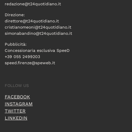
redazione@t24quotidiano.it
Direzione:
direttore@t24quotidiano.it
cristianomeoni@t24quotidiano.it
simonabandino@t24quotidiano.it
Pubblicità:
Concessionaria esclusiva SpeeD
+39 055 2499203
speed.firenze@speweb.it
FOLLOW US
FACEBOOK
INSTAGRAM
TWITTER
LINKEDIN