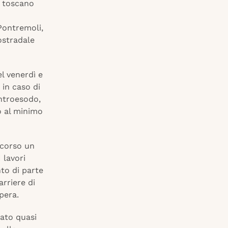
o toscano
 Pontremoli,
ostradale
el venerdì e
 in caso di
ontroesodo,
o al minimo
 corso un
 lavori
to di parte
arriere di
opera.
sato quasi