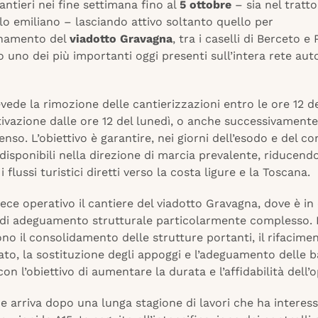
cantieri nei fine settimana fino al
5 ottobre
– sia nel tratt
lo emiliano – lasciando attivo soltanto quello per
namento del
viadotto Gravagna
, tra i caselli di Berceto e
 uno dei più importanti oggi presenti sull’intera rete aut
evede la rimozione delle cantierizzazioni entro le ore 12 d
ttivazione dalle ore 12 del lunedì, o anche successivamente
tenso. L’obiettivo è garantire, nei giorni dell’esodo e del c
disponibili nella direzione di marcia prevalente, riducend
 i flussi turistici diretti verso la costa ligure e la Toscana.
ece operativo il cantiere del viadotto Gravagna, dove è in
 di adeguamento strutturale particolarmente complesso. I
 il consolidamento delle strutture portanti, il rifacimen
ato, la sostituzione degli appoggi e l’adeguamento delle b
con l’obiettivo di aumentare la durata e l’affidabilità dell’
e arriva dopo una lunga stagione di lavori che ha interes