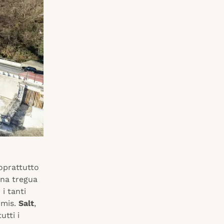
soprattutto
una tregua
i tanti
rimis.
Salt
,
utti i