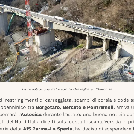
La ricostruzione del viadotto Gravagna sull'Autocisa
i restringimenti di carreggiata, scambi di corsia e code 
 appenninico tra
Borgotaro, Berceto e Pontremoli
, arriva 
correrà l’
Autocisa
durante l’estate: una buona notizia per 
ti del Nord Italia diretti sulla costa toscana, Versilia in p
aria della
A15 Parma-La Spezia
, ha deciso di sospendere t