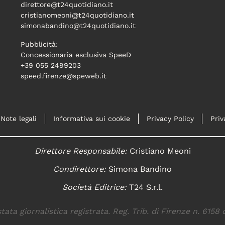
direttore@t24quotidiano.it
cristianomeoni@t24quotidiano.it
simonabandino@t24quotidiano.it
Pubblicità:
Concessionaria esclusiva SpeeD
+39 055 2499203
speed.firenze@speweb.it
Note legali
Informativa sui cookie
Privacy Policy
Priv
Direttore Responsabile:
Cristiano Meoni
Condirettore:
Simona Bandino
Società Editrice:
T24 S.r.l.
tata giornalistica registrata. Reg. Trib. di Firenze n. 6158 