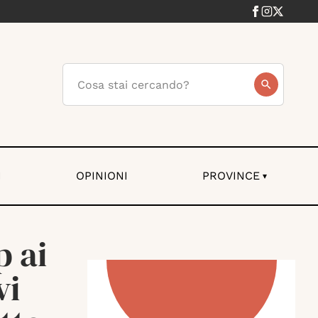
I
OPINIONI
PROVINCE
▾
p ai
vi