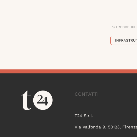
POTREBBE IN
INFRASTRU
CONTATTI
T24 S.r.l.
Via Valfonda 9, 50123, Firenz