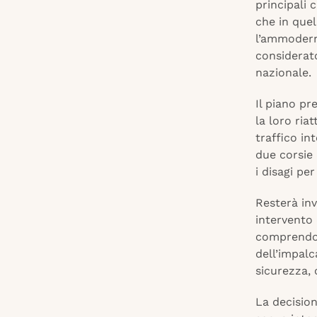
principali 
che in quel
l’ammoder
considerato
nazionale.
Il piano pr
la loro ria
traffico in
due corsie 
i disagi per
Resterà inv
intervento
comprendono
dell’impalc
sicurezza, 
La decision