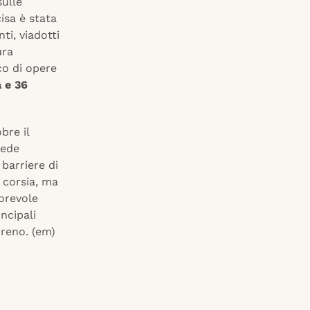
sulle
isa è stata
ti, viadotti
ura
co di opere
a e 36
bre il
vede
barriere di
 corsia, ma
orevole
ncipali
rreno. (em)