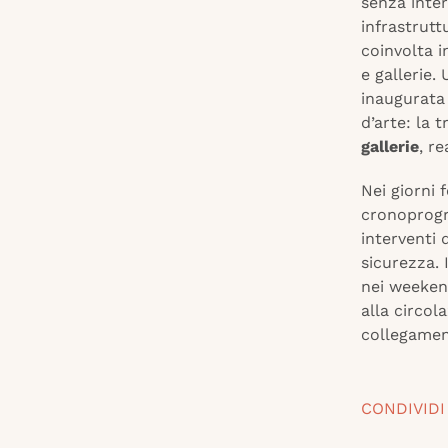
senza inter
infrastrutt
coinvolta i
e gallerie.
inaugurata
d’arte: la 
gallerie
, r
Nei giorni 
cronoprogr
interventi 
sicurezza. 
nei weekend
alla circol
collegament
CONDIVIDI