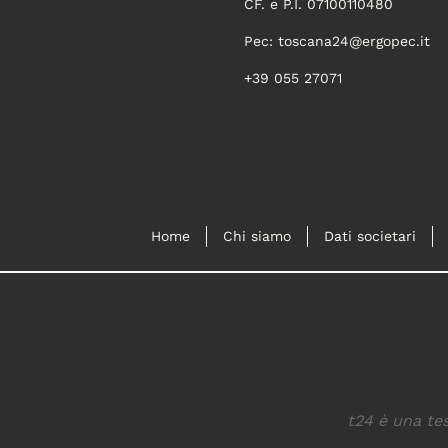
CF. e P.I. 07100110480
Pec:
toscana24@ergopec.it
+39 055 27071
Home
Chi siamo
Dati societari
t24 è una tes