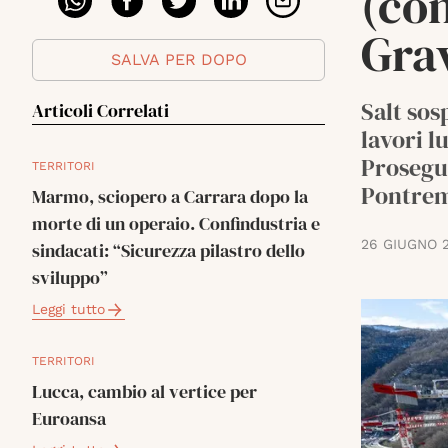
(con
Gra
SALVA PER DOPO
Salt sos
Articoli Correlati
lavori l
Prosegue
TERRITORI
Pontrem
Marmo, sciopero a Carrara dopo la
morte di un operaio. Confindustria e
26 GIUGNO 
sindacati: “Sicurezza pilastro dello
sviluppo”
Leggi tutto
TERRITORI
Lucca, cambio al vertice per
Euroansa