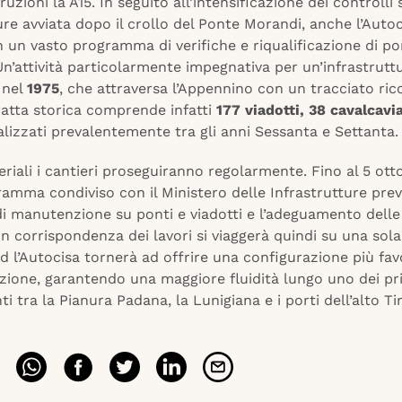
ruzioni la A15. In seguito all’intensificazione dei controlli 
ure avviata dopo il crollo del Ponte Morandi, anche l’Autoc
n un vasto programma di verifiche e riqualificazione di pon
 Un’attività particolarmente impegnativa per un’infrastrutt
 nel
1975
, che attraversa l’Appennino con un tracciato ric
tratta storica comprende infatti
177 viadotti, 38 cavalcavi
ealizzati prevalentemente tra gli anni Sessanta e Settanta.
feriali i cantieri proseguiranno regolarmente. Fino al 5 otto
amma condiviso con il Ministero delle Infrastrutture pre
di manutenzione su ponti e viadotti e l’adeguamento delle 
In corrispondenza dei lavori si viaggerà quindi su una sola
 l’Autocisa tornerà ad offrire una configurazione più fav
azione, garantendo una maggiore fluidità lungo uno dei pri
i tra la Pianura Padana, la Lunigiana e i porti dell’alto Ti