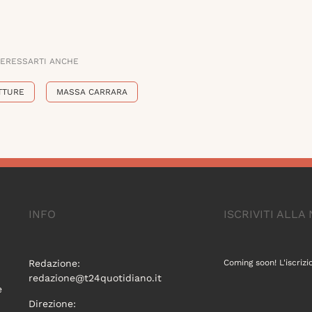
TERESSARTI ANCHE
TTURE
MASSA CARRARA
INFO
ISCRIVITI ALL
Redazione:
Coming soon! L'iscrizi
redazione@t24quotidiano.it
e
Direzione: