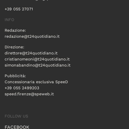
+39 055 27071
INFO
Redazione:
redazione@t24quotidiano.it
Direzione:
direttore@t24quotidiano.it
cristianomeoni@t24quotidiano.it
simonabandino@t24quotidiano.it
Pubblicità:
Concessionaria esclusiva SpeeD
+39 055 2499203
speed.firenze@speweb.it
FOLLOW US
FACEBOOK