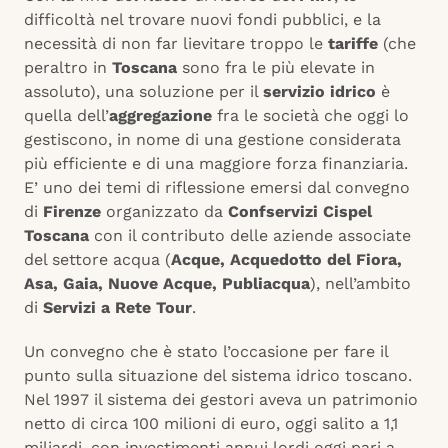
difficoltà nel trovare nuovi fondi pubblici, e la
necessità di non far lievitare troppo le
tariffe
(che
peraltro in
Toscana
sono fra le più elevate in
assoluto), una soluzione per il
servizio idrico
è
quella dell’
aggregazione
fra le società che oggi lo
gestiscono, in nome di una gestione considerata
più efficiente e di una maggiore forza finanziaria.
E’ uno dei temi di riflessione emersi dal convegno
di
Firenze
organizzato da
Confservizi Cispel
Toscana
con il contributo delle aziende associate
del settore acqua (
Acque, Acquedotto del Fiora,
Asa, Gaia, Nuove Acque, Publiacqua
), nell’ambito
di
Servizi a Rete Tour
.
Un convegno che è stato l’occasione per fare il
punto sulla situazione del sistema idrico toscano.
Nel 1997 il sistema dei gestori aveva un patrimonio
netto di circa 100 milioni di euro, oggi salito a 1,1
miliardi, con investimenti annui lordi oggi pari a