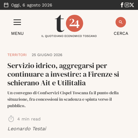
Oggi,
6 agosto 2026
MENU
CERCA
IL QUOTIDIANO ECONOMICO TOSCANO
TERRITORI
25 GIUGNO 2026
Servizio idrico, aggregarsi per
continuare a investire: a Firenze si
schierano Ait e Utilitalia
Un convegno di Confservizi Cispel Toscana fa il punto della
situazione, fra concessioni in scadenza e spinta verso il
pubblico.
4
min read
Leonardo Testai