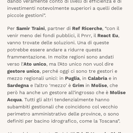
dando veramente conto di livelli di efficienza e di
investimenti notevolmente superiori a quelli delle
piccole gestioni”.
Per
Samir Traini
, partner di
Ref Ricerche
, “con il
venir meno dei fondi pubblici, il Pnrr, il
React Eu
,
vanno trovate delle soluzioni. Una di queste
potrebbe essere andare a ridurre questa
frammentazione. In molte regioni sono andati
verso l’
Ato unico
, ma l’Ato unico non vuol dire
gestore unico
, perché oggi ci sono tre gestori e
mezzo regionali unici: in
Puglia
, in
Calabria
e in
Sardegna
e l’altro ‘mezzo’ è
Grim
in
Molise
, che
però ha anche un gestore all’ingrosso che è
Molise
Acqua
. Tutti gli altri tendenzialmente hanno
subambiti gestionali che coincidono col vecchio
perimetro amministrativo delle province, o sono
definiti per bacino idrografico, come la Toscana”.