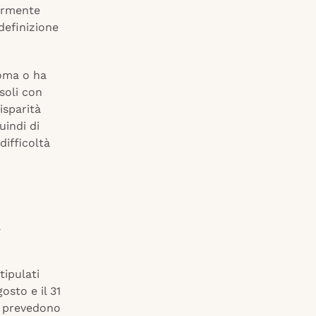
larmente
definizione
loma o ha
soli con
isparità
indi di
difficoltà
a
.
tipulati
osto e il 31
n prevedono