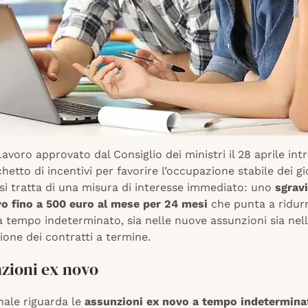
Lavoro approvato dal Consiglio dei ministri il 28 aprile in
etto di incentivi per favorire l’occupazione stabile dei gi
si tratta di una misura di interesse immediato: uno
sgrav
vo fino a 500 euro al mese per 24 mesi
che punta a ridurr
a tempo indeterminato, sia nelle nuove assunzioni sia nel
one dei contratti a termine.
nzioni ex novo
nale riguarda le
assunzioni ex novo a tempo indetermina