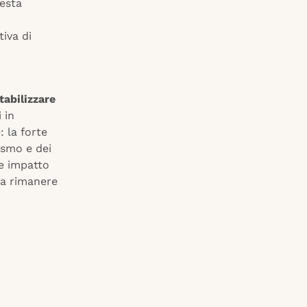
uesta
tiva di
abilizzare
 in
: la forte
rismo e dei
le impatto
 a rimanere