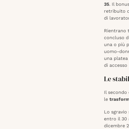
35
. Il bon
retribuito
di lavorat
Rientrano t
concluso da
una o più p
uomo-donna
una platea 
di accesso 
Le stabi
Il secondo 
le
trasform
Lo sgravio 
entro il 30
dicembre 2