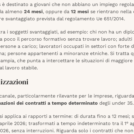
us è destinato a giovani che non abbiano un impiego rego
 da almeno
24 mesi
, oppure da
12 mesi
se rientrano nella 
ore svantaggiato prevista dal regolamento Ue 651/2014.
ra i soggetti svantaggiati, ad esempio: chi non ha un dip
 poco il percorso formativo senza trovare lavoro; adulti 
ersone a carico; lavoratori occupati in settori con forte d
; persone appartenenti a minoranze etniche. Si tratta qu
ampia, che punta a intercettare le situazioni di maggiore 
al lavoro stabile.
lizzazioni
canale, particolarmente rilevante per le imprese, riguard
azioni dei contratti a tempo determinato
degli under 35
si applica ai rapporti a termine: di durata fino a 12 mesi; s
 aprile 2026; trasformati a tempo indeterminato tra il 1° ag
026, senza interruzioni. Riguarda solo i contratti che no