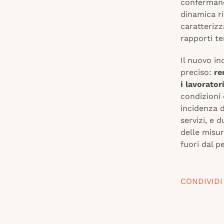
confermando
dinamica ri
caratterizz
rapporti t
Il nuovo in
preciso:
re
i lavorator
condizioni 
incidenza d
servizi, e 
delle misu
fuori dal p
CONDIVIDI