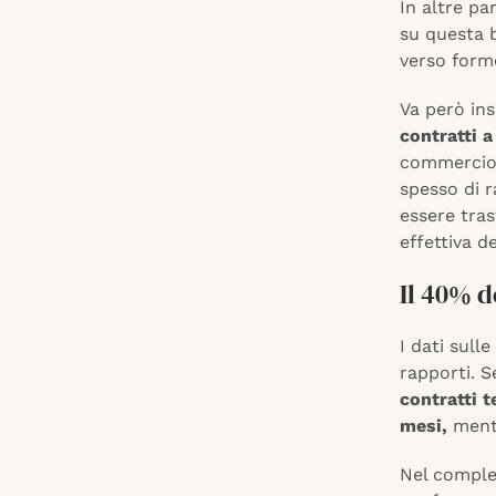
In altre pa
su questa b
verso forme
Va però in
contratti a
commercio e
spesso di r
essere tras
effettiva de
Il 40% d
I dati sull
rapporti. 
contratti t
mesi,
ment
Nel compl