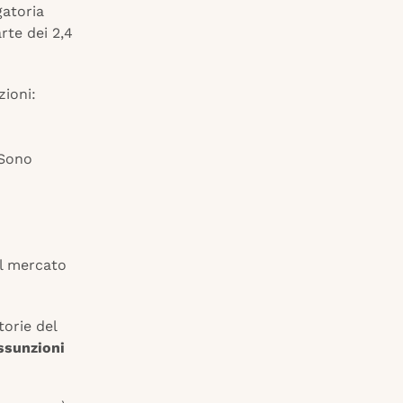
gatoria
rte dei 2,4
zioni:
 Sono
el mercato
torie del
assunzioni