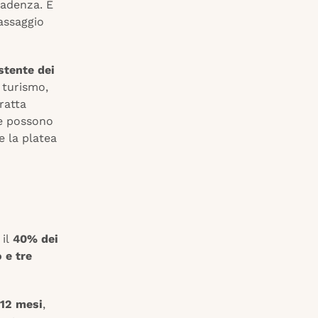
cadenza. È
passaggio
stente dei
i turismo,
ratta
te possono
e la platea
 il
40% dei
 e tre
 12 mesi
,