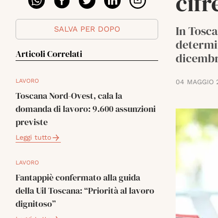
cifr
In Tosca
SALVA PER DOPO
determin
Articoli Correlati
dicembr
LAVORO
04 MAGGIO 
Toscana Nord-Ovest, cala la
domanda di lavoro: 9.600 assunzioni
previste
Leggi tutto
LAVORO
Fantappiè confermato alla guida
della Uil Toscana: “Priorità al lavoro
dignitoso”