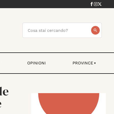
I
OPINIONI
PROVINCE
▾
le
e