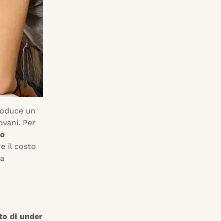
troduce un
ovani. Per
io
e il costo
la
to di under