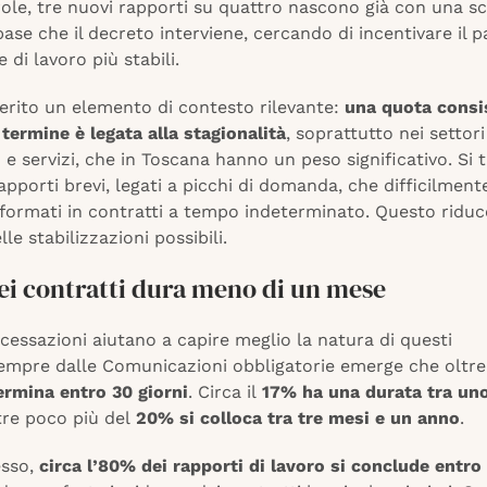
role, tre nuovi rapporti su quattro nascono già con una s
ase che il decreto interviene, cercando di incentivare il 
 di lavoro più stabili.
serito un elemento di contesto rilevante:
una quota consi
 termine è legata alla stagionalità
, soprattutto nei settor
 servizi, che in Toscana hanno un peso significativo. Si t
apporti brevi, legati a picchi di domanda, che difficilmen
formati in contratti a tempo indeterminato. Questo riduc
lle stabilizzazioni possibili.
ei contratti dura meno di un mese
e cessazioni aiutano a capire meglio la natura di questi
Sempre dalle Comunicazioni obbligatorie emerge che oltre
ermina entro 30 giorni
. Circa il
17% ha una durata tra uno
re poco più del
20% si colloca tra tre mesi e un anno
.
esso,
circa l’80% dei rapporti di lavoro si conclude entro