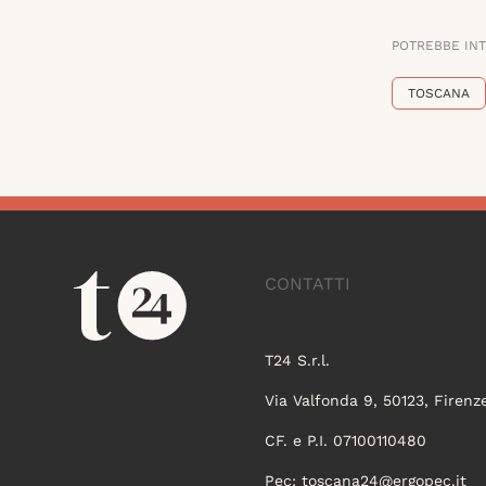
POTREBBE IN
TOSCANA
CONTATTI
T24 S.r.l.
Via Valfonda 9, 50123, Firenz
CF. e P.I. 07100110480
Pec:
toscana24@ergopec.it