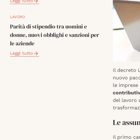
Leggi tutto
LAVORO
Parità di stipendio tra uomini e
donne, nuovi obblighi e sanzioni per
le aziende
Leggi tutto
Il decreto 
nuovo pacch
le imprese 
contributi
del lavoro 
trasformazi
Le assu
Il primo ca