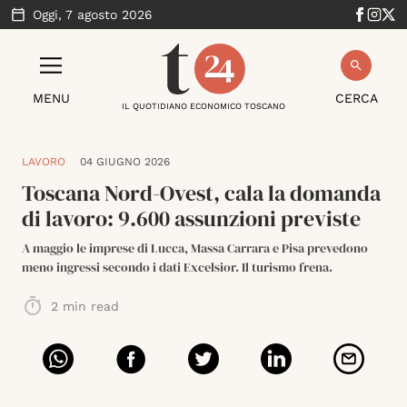
Oggi,
7 agosto 2026
MENU
CERCA
IL QUOTIDIANO ECONOMICO TOSCANO
LAVORO
04 GIUGNO 2026
Toscana Nord-Ovest, cala la domanda
di lavoro: 9.600 assunzioni previste
A maggio le imprese di Lucca, Massa Carrara e Pisa prevedono
meno ingressi secondo i dati Excelsior. Il turismo frena.
2
min read