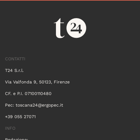
CONTATTI
T24 S.r.l.
Via Valfonda 9, 50123, Firenze
CF. e P.I. 07100110480
Pec:
toscana24@ergopec.it
+39 055 27071
INFO
Redazione: