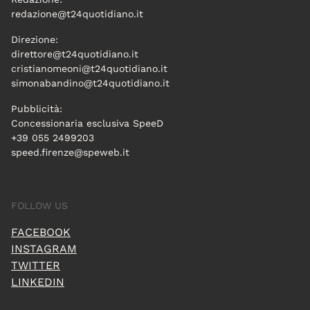
redazione@t24quotidiano.it
Direzione:
direttore@t24quotidiano.it
cristianomeoni@t24quotidiano.it
simonabandino@t24quotidiano.it
Pubblicità:
Concessionaria esclusiva SpeeD
+39 055 2499203
speed.firenze@speweb.it
FOLLOW US
FACEBOOK
INSTAGRAM
TWITTER
LINKEDIN