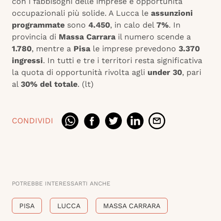
con i fabbisogni delle imprese e opportunità
occupazionali più solide. A Lucca le
assunzioni
programmate
sono
4.450
, in calo del
7%
. In
provincia di
Massa Carrara
il numero scende a
1.780
, mentre a
Pisa
le imprese prevedono
3.370
ingressi
. In tutti e tre i territori resta significativa
la quota di opportunità rivolta agli
under 30
, pari
al
30% del totale
. (lt)
CONDIVIDI
POTREBBE INTERESSARTI ANCHE
PISA
LUCCA
MASSA CARRARA