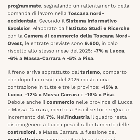
programmate
, segnalando un rallentamento della
domanda di lavoro nella
Toscana nord-
occidentale
. Secondo il
Sistema informativo
Excelsior
, elaborato dall’
Istituto Studi e Ricerche
con la
Camera di commercio della Toscana Nord-
Ovest
, le entrate previste sono
9.600
, in calo
rispetto allo stesso mese del 2025:
-7% a Lucca
,
-6% a Massa-Carrara
e
-5% a Pisa
.
Il freno arriva soprattutto dal
turismo
, comparto
che dopo la crescita del 2025 mostra una
contrazione in tutte e tre le province:
-15% a
Lucca
,
-12% a Massa Carrara
e
-16% a Pisa
.
Debole anche il
commercio
nelle province di Lucca
e Massa-Carrara, mentre a Pisa il settore segna un
incremento del
7%
. Nell’
industria
il quadro resta
disomogeneo: a Lucca pesa il rallentamento delle
costruzioni
, a Massa Carrara la flessione del
manifatturiero
, mentre a Pisa le costruzioni